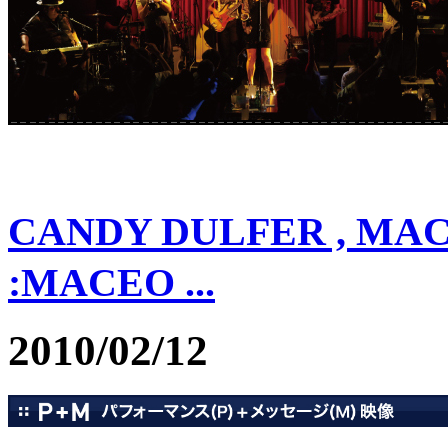
CANDY DULFER , MA
:MACEO ...
2010/02/12