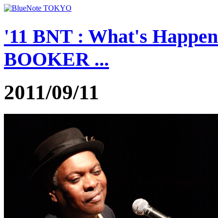
'11 BNT : What's Happeni
BOOKER ...
2011/09/11