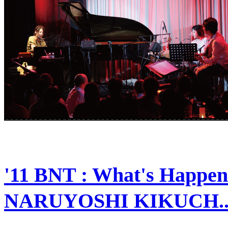
'11 BNT : What's Happen
NARUYOSHI KIKUCH..