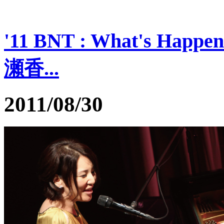
'11 BNT : What's Happen
瀬香...
2011/08/30