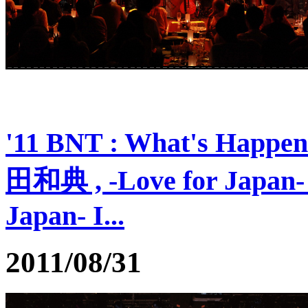
'11 BNT : What's Happeni
田和典 , -Love for Japan-
Japan- I...
2011/08/31