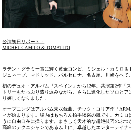
公演初日リポート：
MICHEL CAMILO & TOMATITO
ラテン・グラミー賞に輝く黄金コンビ、ミシェル・カミロ＆
ジュネーブ、マドリッド、バルセロナ、名古屋、川崎をへて
初のデュオ・アルバム『スペイン』から12年。共演第2作『
トリーもたっぷり盛り込みながら、さらに進化したソロとア
り嬉しくなりました。
オープニングはアルバム未収録曲、チック・コリア作「ARMA
ィが始まります。場内はもちろん拍手喝采の嵐です。カミロ
うに自由自在に操ります。まさしく天才的な超絶技巧のぶつ
高峰のテクニシャンである以上に、卓越したエンターテイナ