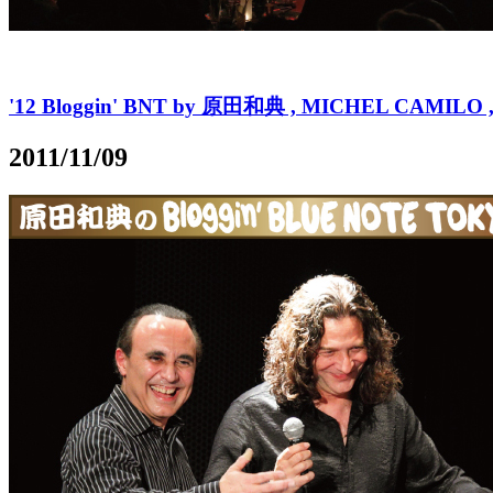
'12 Bloggin' BNT by 原田和典 , MICHEL CAMILO , T
2011/11/09