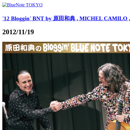
'12 Bloggin' BNT by 原田和典 , MICHEL CAMILO , T
2012/11/19