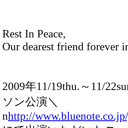
Rest In Peace,
Our dearest friend forever i
2009年11/19thu.～1
ソン公演＼
n
http://www.bluenote.co.jp