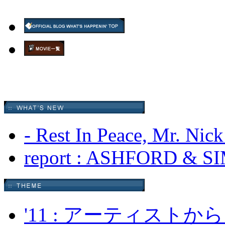
- Rest In Peace, Mr. Nic
report : ASHFORD & 
'11 : アーティス