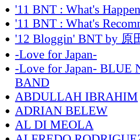
'11 BNT : What's Happeni
'11 BNT : What's Recom
'12 Bloggin' BNT by
-Love for Japan-
-Love for Japan- BL
BAND
ABDULLAH IBRAHIM
ADRIAN BELEW
AL DI MEOLA
ALFREDO RODRIGUE