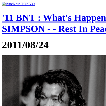
'11 BNT : What's Happe
SIMPSON - - Rest In Peac
2011/08/24