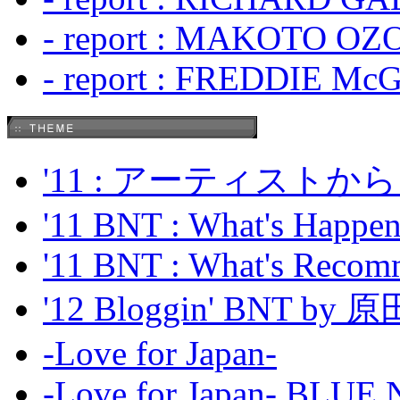
- report : MAKOTO OZO
- report : FREDDIE Mc
'11 : アーティス
'11 BNT : What's Happeni
'11 BNT : What's Recom
'12 Bloggin' BNT by
-Love for Japan-
-Love for Japan- BL