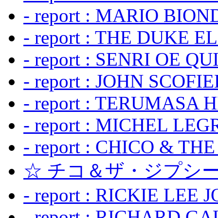
- report : MARIO BION
- report : THE DUKE 
- report : SENRI OE Q
- report : JOHN SCOFIEL
- report : TERUMASA 
- report : MICHEL LE
- report : CHICO & TH
☆ チコ＆ザ・ジプシー
- report : RICKIE LEE 
- report : RICHARD GA