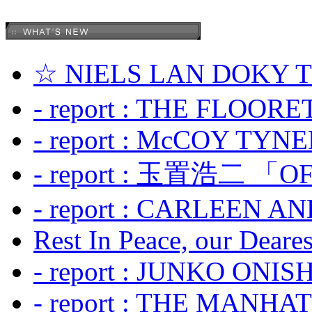
☆ NIELS LAN DOKY
- report : THE FLOOR
- report : McCOY TYNER
- report : 玉置浩二 「OF
- report : CARLEEN A
Rest In Peace, our Dearest
- report : JUNKO ONIS
- report : THE MANH