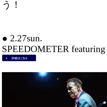
う！
● 2.27sun.
SPEEDOMETER featurin