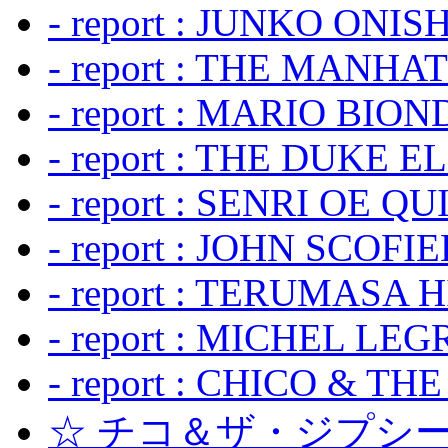
- report : JUNKO ONIS
- report : THE MANH
- report : MARIO BION
- report : THE DUKE 
- report : SENRI OE Q
- report : JOHN SCOFIEL
- report : TERUMASA 
- report : MICHEL LE
- report : CHICO & TH
☆ チコ＆ザ・ジプシー