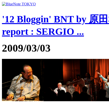
'12 Bloggin' BNT by 
report : SERGIO ...
2009/03/03