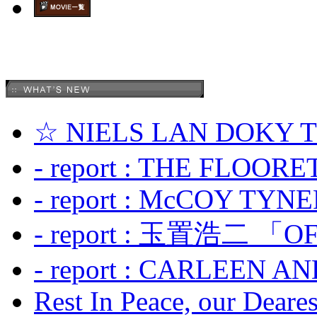
☆ NIELS LAN DOKY
- report : THE FLOOR
- report : McCOY TYNER
- report : 玉置浩二 「OF
- report : CARLEEN A
Rest In Peace, our Dearest