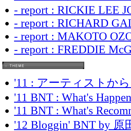
- report : RICKIE LEE 
- report : RICHARD GA
- report : MAKOTO OZO
- report : FREDDIE Mc
'11 : アーティス
'11 BNT : What's Happeni
'11 BNT : What's Recom
'12 Bloggin' BNT by