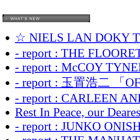
☆ NIELS LAN DOKY
- report : THE FLOOR
- report : McCOY TYNER
- report : 玉置浩二 「OF
- report : CARLEEN A
Rest In Peace, our Dearest
- report : JUNKO ONIS