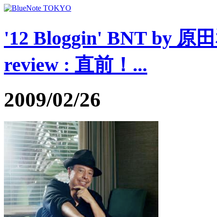
'12 Bloggin' BNT by 
review : 直前！...
2009/02/26