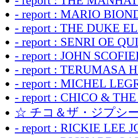
- report : THE MANH
- report : MARIO BION
- report : THE DUKE 
- report : SENRI OE Q
- report : JOHN SCOFIEL
- report : TERUMASA 
- report : MICHEL LE
- report : CHICO & TH
☆ チコ＆ザ・ジプシー
- report : RICKIE LEE 