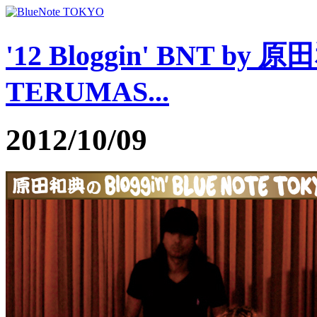
'12 Bloggin' BNT by 原
TERUMAS...
2012/10/09