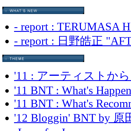
- report : TERUMASA 
- report : 日野皓正 "A
'11 : アーティス
'11 BNT : What's Happeni
'11 BNT : What's Recom
'12 Bloggin' BNT by