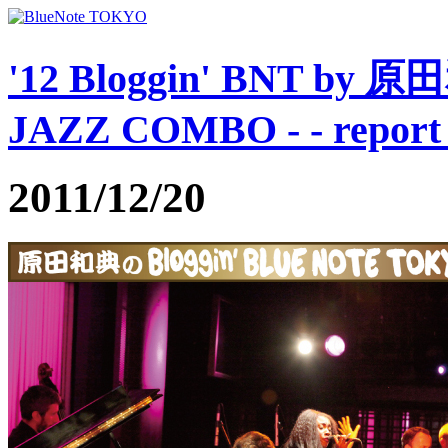
'12 Bloggin' BNT by
JAZZ COMBO - - report 
2011/12/20