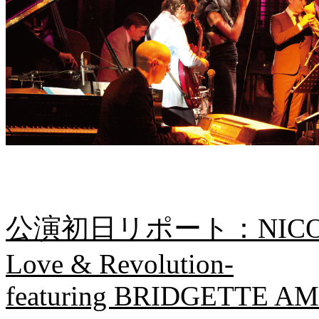
公演初日リポート：NICOLA 
Love & Revolution-
featuring BRIDGETTE A