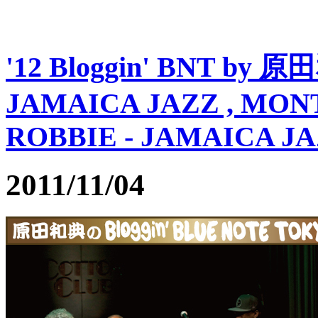
'12 Bloggin' BNT by 
JAMAICA JAZZ , MON
ROBBIE - JAMAICA JAZZ
2011/11/04