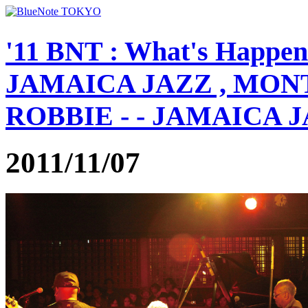
'11 BNT : What's Happe
JAMAICA JAZZ , MON
ROBBIE - - JAMAICA JA
2011/11/07