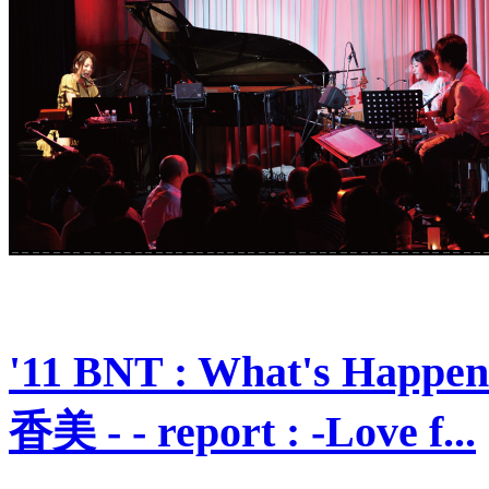
'11 BNT : What's Happeni
香美 - - report : -Love f...