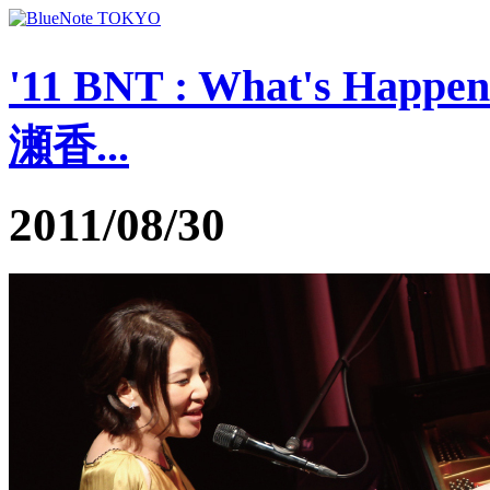
'11 BNT : What's Happen
瀬香...
2011/08/30