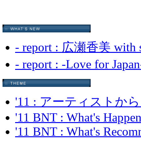
- report : 広瀬香美 with sp
- report : -Love for Japa
'11 : アーティス
'11 BNT : What's Happeni
'11 BNT : What's Recom