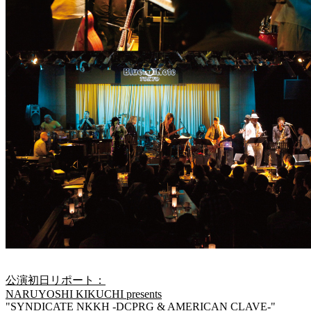
公演初日リポート：
NARUYOSHI KIKUCHI presents
"SYNDICATE NKKH -DCPRG & AMERICAN CLAVE-"