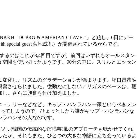
KH –DCPRG & AMERIAN CLAVE-”」と題し、6日にデー
cial guest 菊地成孔）が開催されているからです。
するのはこれが3,4回目ですが、前回はいずれもオールスタン
う空間を使い切ったようです。90分の中に、スリルとエッセン
ん変化し、リズムのグラデーションが強まります。坪口昌恭や
興奮させられました。微動だにしないアリガスのベースは、聴
加し、さらに興奮を付け加えました。
ニ・テリーなどなど、キップ・ハンラハン一家というべきメン
去ってしまうので、ひょっとしたら誰がキップ・ハンラハンな
ンラハンその人なのです。
ソリ(韓国の伝統的な演唱芸)風のアプローチも聴かせてくれ
したが、それもまた、ひとつの大きな物語に立ち会っているよ