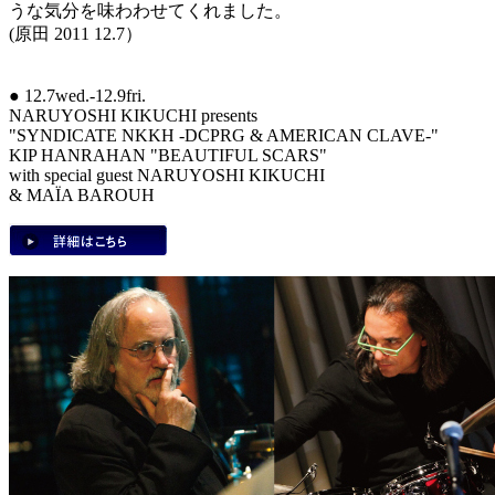
うな気分を味わわせてくれました。
(原田 2011 12.7）
● 12.7wed.-12.9fri.
NARUYOSHI KIKUCHI presents
"SYNDICATE NKKH -DCPRG & AMERICAN CLAVE-"
KIP HANRAHAN "BEAUTIFUL SCARS"
with special guest NARUYOSHI KIKUCHI
& MAÏA BAROUH