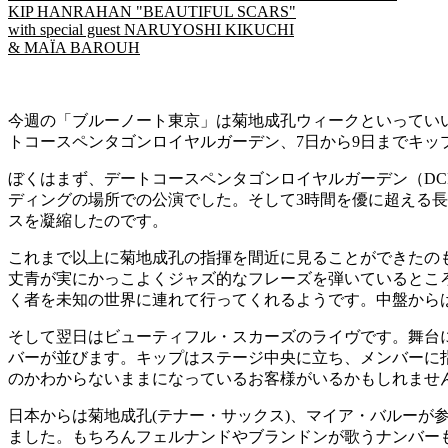
KIP HANRAHAN "BEAUTIFUL SCARS"
with special guest NARUYOSHI KIKUCHI
& MAÏA BAROUH
今週の「ブルーノート東京」は菊地成孔ウィークといっていいでしょう。「NAR
トコースペンタゴンロイヤルガーデン、7日から9日までキップ・ハン
ぼくはまず、デートコースペンタゴンロイヤルガーデン（DC
ディングの場所での公演でした。そして3時間を優に超える長
スを凝縮したのです。
これまで以上に菊地成孔の指揮を間近に見ることができたの
丈青が実にかっこよくジャズ的なフレーズを弾いているとこ
く者を未知の世界に連れて行ってくれるようです。中盤から
そして翌日はビューティフル・スカーズのライヴです。舞台
バーが並びます。キップはステージ中央に立ち、メンバーに
のかわからないままになっているお客様がいるかもしれませ
日本からは菊地成孔(テナー・サックス)、マイア・バルーが
ました。もちろんフェルナンドやブランドンが歌うナンバー