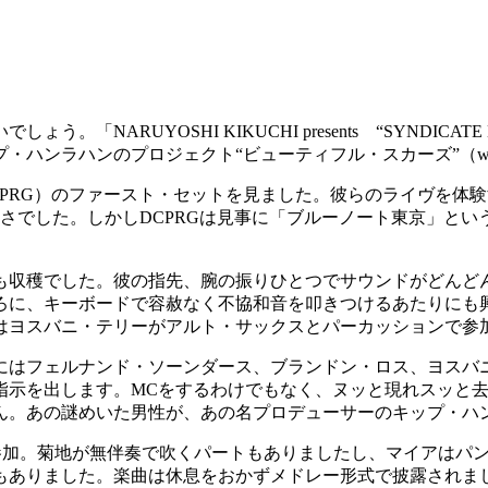
UYOSHI KIKUCHI presents “SYNDICATE NK
ラハンのプロジェクト“ビューティフル・スカーズ”（with spe
PRG）のファースト・セットを見ました。彼らのライヴを体験
さでした。しかしDCPRGは見事に「ブルーノート東京」とい
も収穫でした。彼の指先、腕の振りひとつでサウンドがどんど
ろに、キーボードで容赦なく不協和音を叩きつけるあたりにも
はヨスバニ・テリーがアルト・サックスとパーカッションで参
にはフェルナンド・ソーンダース、ブランドン・ロス、ヨスバ
指示を出します。MCをするわけでもなく、ヌッと現れスッと
ん。あの謎めいた男性が、あの名プロデューサーのキップ・ハ
参加。菊地が無伴奏で吹くパートもありましたし、マイアはパン
もありました。楽曲は休息をおかずメドレー形式で披露されま