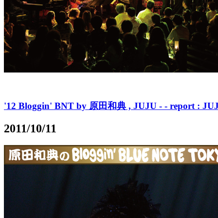
'12 Bloggin' BNT by 原田和典 , JUJU - - report : JU
2011/10/11