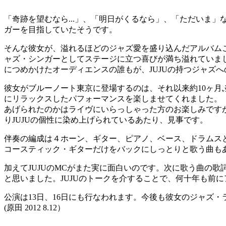
「奇跡を望むなら...」、「明日がくるなら」、「ただいま」
ガーを目指していたそうです。
そんな彼女が、溢れるほどのジャズ愛を盛り込んだアルバムこそ
ャズ・シンガーとしてステージに立つ喜びが満ち溢れていました
につめかけたオーディエンスの誰もが、JUJUの持つジャズ
彼女がブルーノート東京に登場するのは、それ以来約10ヶ
にリラックスしたパフォーマンスを楽しませてくれました。『
あげられたのかはライヴにいらっしゃった方のお楽しみです
りJUJUの個性に染め上げられているあたり、見事です。
伴奏の編成は４ホーン、ギター、ピアノ、ベース、ドラムス
コースティック・ギターだけをバックにしっとりと歌う曲も
加えてJUJUのMCがまた実に面白いのです。次に歌う曲の
と思いました。JUJUのトークを介することで、何十年も前
公演は13日、16日にも行なわれます。今後も彼女のジャズ
(原田 2012 8.12）