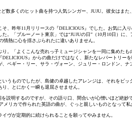
など数多くのヒット曲を持つ人気シンガー、JUJU。彼女はま
、昨年11月リリースの『DELICIOUS』でした。お気に入
。「ブルーノート東京」では“JUJUの日”（10月10日）
への情熱に心を揺さぶられたに違いありません。
月ぶり。「よくこんな売れっ子ミュージシャンを一同に集めたも
DELICIOUS』からの曲だけではなく、新たなレパートリ
が、ペギー・リー、サラ・ヴォーン、ジュリー・ロンドン、ナ
というものでしたが、島健の卓越したアレンジは、それをビッ
あり、とにかく一瞬も退屈させません。
歌詞を説明するのですが、その語り口、間合いが心憎いほど絶
にアメリカで作られた英語の曲が、ぐっと親しいものとなって
・ライヴが定期的に続けられることを願ってやみません。