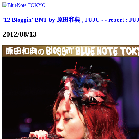
'12 Bloggin' BNT by 原田和典 , JUJU - - report : JUJ
2012/08/13