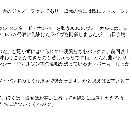
た、大のジャズ・ファンであり、12歳の頃には既にジャズ・シン
りのスタンダード・ナンバーを歌うJUJUのヴォーカルには、ジ
に、アルバム発表に先駆けたライヴを開催しましたが、当日会場
のだ」と驚かずにはいられない凄腕たちをバックに、前回以上
ーを味わうことができたのも嬉しかったですね。どんな曲がとり
ンシー・ウィルソン等の名唱が残っているナンバーも、しっか
グ・バンドのような厚さで響かせます。かと思えばピアノとア
妙で、ぼくは「彼女はお笑いに行っても絶対に成功しただろう」
私たちに近づいてくるのです。