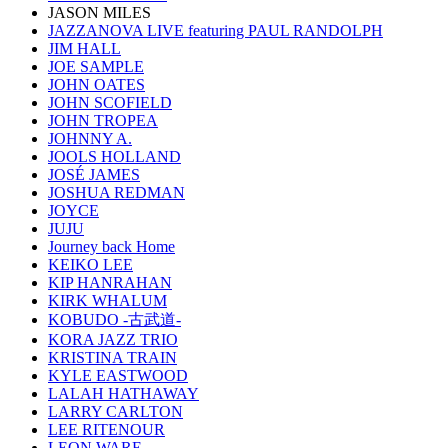
JASON MILES
JAZZANOVA LIVE featuring PAUL RANDOLPH
JIM HALL
JOE SAMPLE
JOHN OATES
JOHN SCOFIELD
JOHN TROPEA
JOHNNY A.
JOOLS HOLLAND
JOSÉ JAMES
JOSHUA REDMAN
JOYCE
JUJU
Journey back Home
KEIKO LEE
KIP HANRAHAN
KIRK WHALUM
KOBUDO -古武道-
KORA JAZZ TRIO
KRISTINA TRAIN
KYLE EASTWOOD
LALAH HATHAWAY
LARRY CARLTON
LEE RITENOUR
LEON WARE