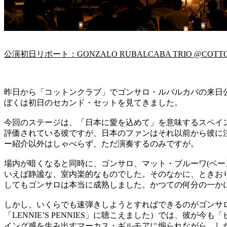
公演初日リポート：GONZALO RUBALCABA TRIO @COTTO
昨日から「コットンクラブ」でゴンサロ・ルバルカバの来日
ぼくは初日のセカンド・セットを見てきました。
今回のステージは、「日本に愛を込めて」を意味するスペイ
評価されている彼ですが、日本のファンはそれ以前から彼に
ー紹介以外はしゃべらず、ただ演奏するのみですが。
場内が暗くなると同時に、ゴンサロ、マット・ブルーワ(ベー
いえば静謐な、室内楽的なものでした。そのなかに、ときお
してもゴンサロは本当に成熟しました。かつての何分の一か
しかし、いくらでも速弾きしようとすればできるのがゴンサ
「LENNIE’S PENNIES」に聴こえました）では、
イング感を生み出すマーカス・ギルモアに煽られながら、し