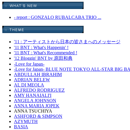
- report : GONZALO RUBALCABA TRIO ...
'11 : アーティストから日本の皆さまへのメッセージ
'11 BNT : What's Happenin' !
'11 BNT : What's Recommended !
'12 Bloggin' BNT by 原田和典
-Love for Japan-
-Love for Japan- BLUE NOTE TOKYO ALL-STAR BIG 
ABDULLAH IBRAHIM
ADRIAN BELEW
AL DI MEOLA
ALFREDO RODRIGUEZ
AMY HANAIALI'I
ANGELA JOHNSON
ANNA MARIA JOPEK
ANNA TSUCHIYA
ASHFORD & SIMPSON
AZYMUTH
BASIA