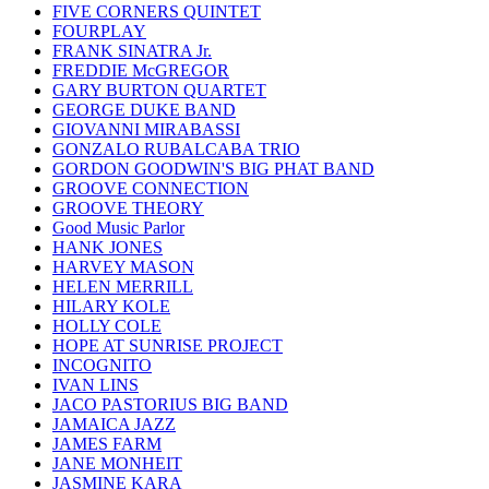
FIVE CORNERS QUINTET
FOURPLAY
FRANK SINATRA Jr.
FREDDIE McGREGOR
GARY BURTON QUARTET
GEORGE DUKE BAND
GIOVANNI MIRABASSI
GONZALO RUBALCABA TRIO
GORDON GOODWIN'S BIG PHAT BAND
GROOVE CONNECTION
GROOVE THEORY
Good Music Parlor
HANK JONES
HARVEY MASON
HELEN MERRILL
HILARY KOLE
HOLLY COLE
HOPE AT SUNRISE PROJECT
INCOGNITO
IVAN LINS
JACO PASTORIUS BIG BAND
JAMAICA JAZZ
JAMES FARM
JANE MONHEIT
JASMINE KARA