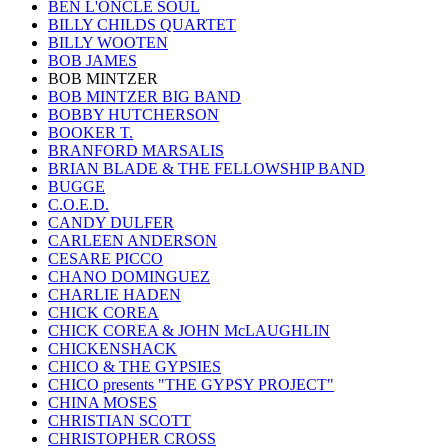
BEN L'ONCLE SOUL
BILLY CHILDS QUARTET
BILLY WOOTEN
BOB JAMES
BOB MINTZER
BOB MINTZER BIG BAND
BOBBY HUTCHERSON
BOOKER T.
BRANFORD MARSALIS
BRIAN BLADE & THE FELLOWSHIP BAND
BUGGE
C.O.E.D.
CANDY DULFER
CARLEEN ANDERSON
CESARE PICCO
CHANO DOMINGUEZ
CHARLIE HADEN
CHICK COREA
CHICK COREA & JOHN McLAUGHLIN
CHICKENSHACK
CHICO & THE GYPSIES
CHICO presents "THE GYPSY PROJECT"
CHINA MOSES
CHRISTIAN SCOTT
CHRISTOPHER CROSS