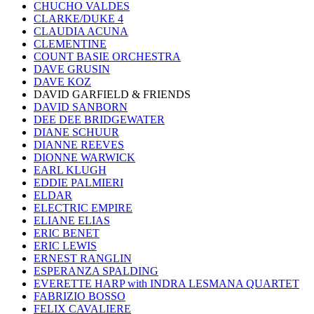
CHUCHO VALDES
CLARKE/DUKE 4
CLAUDIA ACUNA
CLEMENTINE
COUNT BASIE ORCHESTRA
DAVE GRUSIN
DAVE KOZ
DAVID GARFIELD & FRIENDS
DAVID SANBORN
DEE DEE BRIDGEWATER
DIANE SCHUUR
DIANNE REEVES
DIONNE WARWICK
EARL KLUGH
EDDIE PALMIERI
ELDAR
ELECTRIC EMPIRE
ELIANE ELIAS
ERIC BENET
ERIC LEWIS
ERNEST RANGLIN
ESPERANZA SPALDING
EVERETTE HARP with INDRA LESMANA QUARTET
FABRIZIO BOSSO
FELIX CAVALIERE