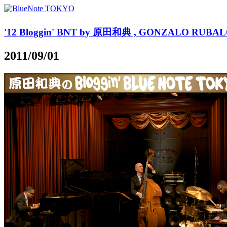
'12 Bloggin' BNT by 原田和典 , GONZALO RUBALCA
2011/09/01