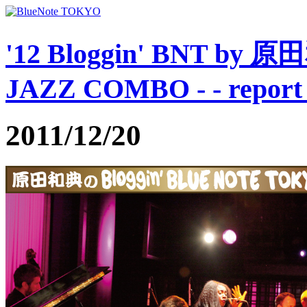
'12 Bloggin' BNT by
JAZZ COMBO - - report 
2011/12/20