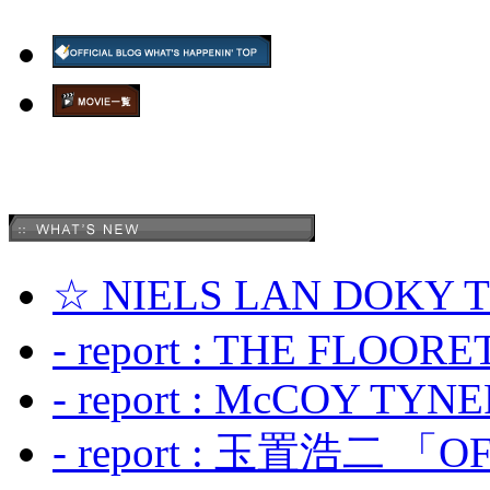
☆ NIELS LAN DOKY
- report : THE FLOOR
- report : McCOY TYNER
- report : 玉置浩二 「OF