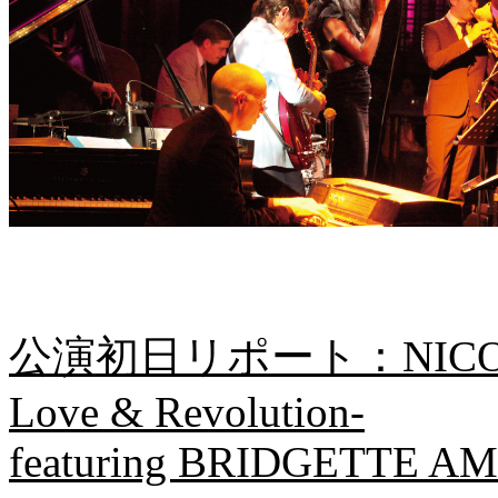
公演初日リポート：NICOLA 
Love & Revolution-
featuring BRIDGETTE A