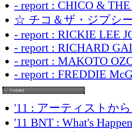
- report : CHICO & TH
☆ チコ＆ザ・ジプシー
- report : RICKIE LEE 
- report : RICHARD GA
- report : MAKOTO OZO
- report : FREDDIE Mc
'11 : アーティス
'11 BNT : What's Happeni