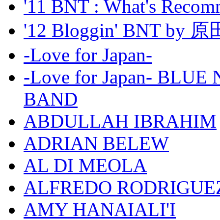
'11 BNT : What's Recom
'12 Bloggin' BNT by
-Love for Japan-
-Love for Japan- BL
BAND
ABDULLAH IBRAHIM
ADRIAN BELEW
AL DI MEOLA
ALFREDO RODRIGUE
AMY HANAIALI'I