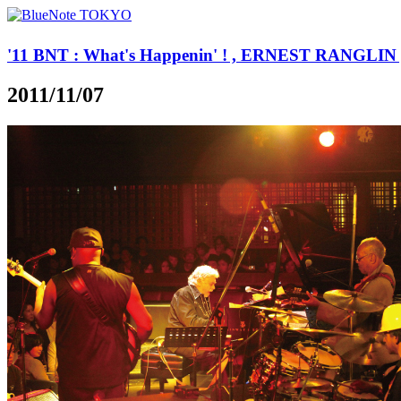
'11 BNT : What's Happenin' ! , ERNEST RANGL
2011/11/07