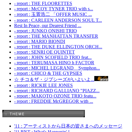
- report : THE FLOORETTES
- report : McCOY TYNER TRIO with s...
- report : 玉置浩二 「OFFER MUSIC ...
- report : CARLEEN ANDERSON SOUL T...
Rest In Peace, our Dearest Friend ...
- report : JUNKO ONISHI TRIO
- report : THE MANHATTAN TRANSFER
- report : MARIO BIONDI
- report : THE DUKE ELLINGTON ORCH...
- report : SENRI OE QUINTET
- report : JOHN SCOFIELD TRIO feat...
- report : TERUMASA HINO h FACTOR
- report : MICHEL LEGRAND Symphon...
- report : CHICO & THE GYPSIES
☆ チコ＆ザ・ジプシーズがいよいよ...
- report : RICKIE LEE JONES
- report : RICHARD GALLIANO "PIAZZ...
- report : MAKOTO OZONE TRIO featu...
- report : FREDDIE McGREGOR with ...
'11 : アーティストから日本の皆さまへのメッセージ
'11 BNT : What's Happenin' !