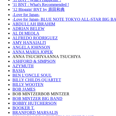
'11 BNT : What's Recommended !
'12 Bloggin' BNT by 原田和典
-Love for Japan-
-Love for Japan- BLUE NOTE TOKYO ALL-STAR BIG 
ABDULLAH IBRAHIM
ADRIAN BELEW
AL DI MEOLA
ALFREDO RODRIGUEZ
AMY HANAIALI'I
ANGELA JOHNSON
ANNA MARIA JOPEK
ANNA TSUCHIYAANNA TSUCHIYA
ASHFORD & SIMPSON
AZYMUTH
BASIA
BEN L'ONCLE SOUL
BILLY CHILDS QUARTET
BILLY WOOTEN
BOB JAMES
BOB MINTZERBOB MINTZER
BOB MINTZER BIG BAND
BOBBY HUTCHERSON
BOOKER T.
BRANFORD MARSALIS