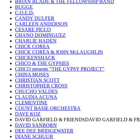
BRIAN BLADE & THE FELLOWSHIP BAND
BUGGE
C.O.E.D.
CANDY DULFER
CARLEEN ANDERSON
CESARE PICCO
CHANO DOMINGUEZ
CHARLIE HADEN
CHICK COREA
CHICK COREA & JOHN McLAUGHLIN
CHICKENSHACK
CHICO & THE GYPSIES
CHICO presents "THE GYPSY PROJECT"
CHINA MOSES
CHRISTIAN SCOTT
CHRISTOPHER CROSS
CHUCHO VALDES
CLAUDIA ACUNA
CLEMENTINE
COUNT BASIE ORCHESTRA
DAVE KOZ
DAVID GARFIELD & FRIENDSDAVID GARFIELD & F
DAVID SANBORN
DEE DEE BRIDGEWATER
DIANE SCHUUR