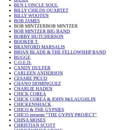
BEN L'ONCLE SOUL
BILLY CHILDS QUARTET
BILLY WOOTEN
BOB JAMES
BOB MINTZERBOB MINTZER
BOB MINTZER BIG BAND
BOBBY HUTCHERSON
BOOKER T.
BRANFORD MARSALIS
BRIAN BLADE & THE FELLOWSHIP BAND
BUGGE
C.O.E.D.
CANDY DULFER
CARLEEN ANDERSON
CESARE PICCO
CHANO DOMINGUEZ
CHARLIE HADEN
CHICK COREA
CHICK COREA & JOHN McLAUGHLIN
CHICKENSHACK
CHICO & THE GYPSIES
CHICO presents "THE GYPSY PROJECT"
CHINA MOSES
CHRISTIAN SCOTT