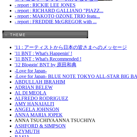
- report : RICKIE LEE JONES
- report : RICHARD GALLIANO "PIAZZ...
- report : MAKOTO OZONE TRIO featu...
- report : FREDDIE McGREGOR with ...
'11 : アーティストから日本の皆さまへのメッセージ
'11 BNT : What's Happenin' !
'11 BNT : What's Recommended !
'12 Bloggin' BNT by 原田和典
-Love for Japan-
-Love for Japan- BLUE NOTE TOKYO ALL-STAR BIG 
ABDULLAH IBRAHIM
ADRIAN BELEW
AL DI MEOLA
ALFREDO RODRIGUEZ
AMY HANAIALI'I
ANGELA JOHNSON
ANNA MARIA JOPEK
ANNA TSUCHIYAANNA TSUCHIYA
ASHFORD & SIMPSON
AZYMUTH
BASIA