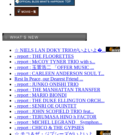
☆ NIELS LAN DOKY TRIOがいよいよ�...
- report : THE FLOORETTES
- report : McCOY TYNER TRIO with s...
- report : 玉置浩二 「OFFER MUSIC ...
- report : CARLEEN ANDERSON SOUL T...
Rest In Peace, our Dearest Friend ...
- report : JUNKO ONISHI TRIO
- report : THE MANHATTAN TRANSFER
- report : MARIO BIONDI
- report : THE DUKE ELLINGTON ORCH...
- report : SENRI OE QUINTET
- report : JOHN SCOFIELD TRIO feat...
- report : TERUMASA HINO h FACTOR
- report : MICHEL LEGRAND Symphon...
- report : CHICO & THE GYPSIES
☆ チコ＆ザ・ジプシーズがいよいよ...