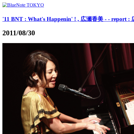
'11 BNT : What's Happenin' ! , 広瀬香美 - - report :
2011/08/30