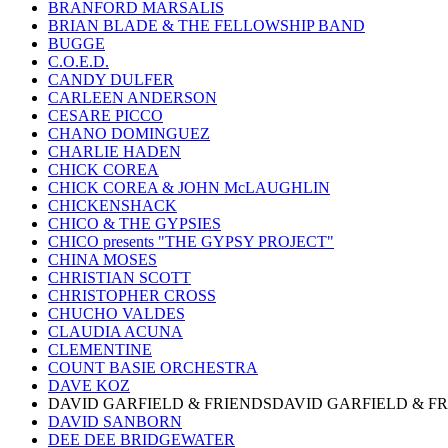
BRANFORD MARSALIS
BRIAN BLADE & THE FELLOWSHIP BAND
BUGGE
C.O.E.D.
CANDY DULFER
CARLEEN ANDERSON
CESARE PICCO
CHANO DOMINGUEZ
CHARLIE HADEN
CHICK COREA
CHICK COREA & JOHN McLAUGHLIN
CHICKENSHACK
CHICO & THE GYPSIES
CHICO presents "THE GYPSY PROJECT"
CHINA MOSES
CHRISTIAN SCOTT
CHRISTOPHER CROSS
CHUCHO VALDES
CLAUDIA ACUNA
CLEMENTINE
COUNT BASIE ORCHESTRA
DAVE KOZ
DAVID GARFIELD & FRIENDSDAVID GARFIELD & F
DAVID SANBORN
DEE DEE BRIDGEWATER