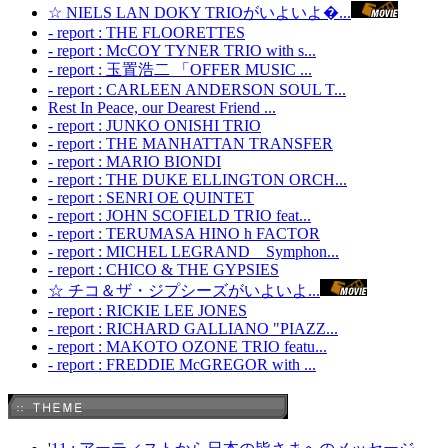
☆ NIELS LAN DOKY TRIOがいよいよ�...
- report : THE FLOORETTES
- report : McCOY TYNER TRIO with s...
- report : 玉置浩二 「OFFER MUSIC ...
- report : CARLEEN ANDERSON SOUL T...
Rest In Peace, our Dearest Friend ...
- report : JUNKO ONISHI TRIO
- report : THE MANHATTAN TRANSFER
- report : MARIO BIONDI
- report : THE DUKE ELLINGTON ORCH...
- report : SENRI OE QUINTET
- report : JOHN SCOFIELD TRIO feat...
- report : TERUMASA HINO h FACTOR
- report : MICHEL LEGRAND Symphon...
- report : CHICO & THE GYPSIES
☆ チコ＆ザ・ジプシーズがいよいよ...
- report : RICKIE LEE JONES
- report : RICHARD GALLIANO "PIAZZ...
- report : MAKOTO OZONE TRIO featu...
- report : FREDDIE McGREGOR with ...