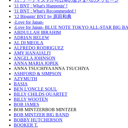
'11 : アーティストから日本の皆さまへのメッセージ
'11 BNT : What's Happenin' !
'11 BNT : What's Recommended !
'12 Bloggin' BNT by 原田和典
-Love for Japan-
-Love for Japan- BLUE NOTE TOKYO ALL-STAR BIG 
ABDULLAH IBRAHIM
ADRIAN BELEW
AL DI MEOLA
ALFREDO RODRIGUEZ
AMY HANAIALI'I
ANGELA JOHNSON
ANNA MARIA JOPEK
ANNA TSUCHIYAANNA TSUCHIYA
ASHFORD & SIMPSON
AZYMUTH
BASIA
BEN L'ONCLE SOUL
BILLY CHILDS QUARTET
BILLY WOOTEN
BOB JAMES
BOB MINTZERBOB MINTZER
BOB MINTZER BIG BAND
BOBBY HUTCHERSON
BOOKER T.