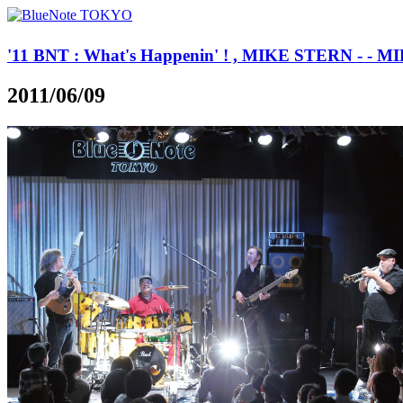
'11 BNT : What's Happenin' ! , MIKE STERN - - 
2011/06/09