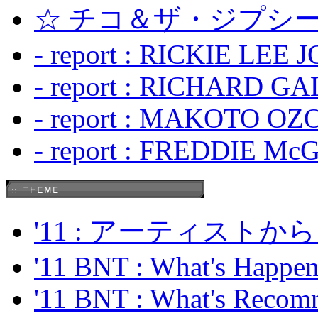
☆ チコ＆ザ・ジプシー
- report : RICKIE LEE 
- report : RICHARD GA
- report : MAKOTO OZO
- report : FREDDIE Mc
'11 : アーティス
'11 BNT : What's Happeni
'11 BNT : What's Recom