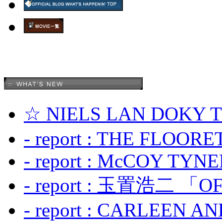
☆ NIELS LAN DOKY
- report : THE FLOOR
- report : McCOY TYNER
- report : 玉置浩二 「OF
- report : CARLEEN A