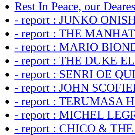
Rest In Peace, our Dearest
- report : JUNKO ONIS
- report : THE MANH
- report : MARIO BION
- report : THE DUKE 
- report : SENRI OE Q
- report : JOHN SCOFIEL
- report : TERUMASA 
- report : MICHEL LE
- report : CHICO & TH