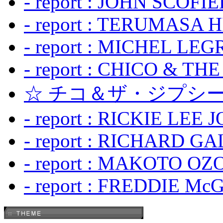
- report : JOHN SCOFIEL
- report : TERUMASA 
- report : MICHEL LE
- report : CHICO & TH
☆ チコ＆ザ・ジプシー
- report : RICKIE LEE 
- report : RICHARD GA
- report : MAKOTO OZO
- report : FREDDIE Mc