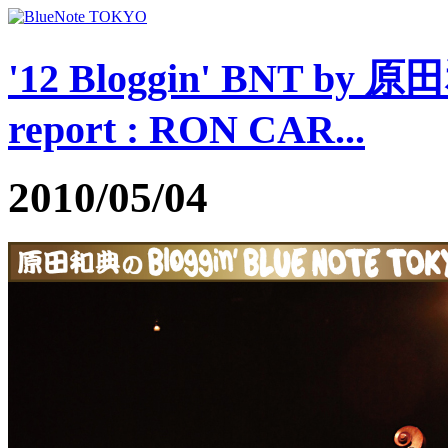
'12 Bloggin' BNT by 
report : RON CAR...
2010/05/04