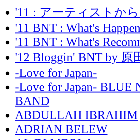
'11 : アーティス
'11 BNT : What's Happeni
'11 BNT : What's Recom
'12 Bloggin' BNT by
-Love for Japan-
-Love for Japan- BL
BAND
ABDULLAH IBRAHIM
ADRIAN BELEW