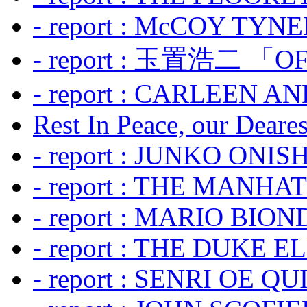
- report : McCOY TYNER
- report : 玉置浩二 「OF
- report : CARLEEN A
Rest In Peace, our Dearest
- report : JUNKO ONIS
- report : THE MANH
- report : MARIO BION
- report : THE DUKE 
- report : SENRI OE Q