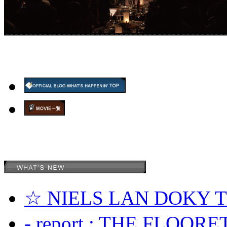
☆ NIELS LAN DOKY
- report : THE FLOOR