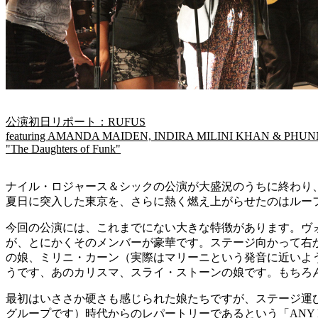
公演初日リポート：RUFUS
featuring AMANDA MAIDEN, INDIRA MILINI KHAN & PH
"The Daughters of Funk"
ナイル・ロジャース＆シックの公演が大盛況のうちに終わり
夏日に突入した東京を、さらに熱く燃え上がらせたのはルー
今回の公演には、これまでにない大きな特徴があります。ヴ
が、とにかくそのメンバーが豪華です。ステージ向かって右
の娘、ミリニ・カーン（実際はマリーニという発音に近いよ
うです、あのカリスマ、スライ・ストーンの娘です。もちろんス
最初はいささか硬さも感じられた娘たちですが、ステージ運
グループです）時代からのレパートリーであるという「ANY LOVE