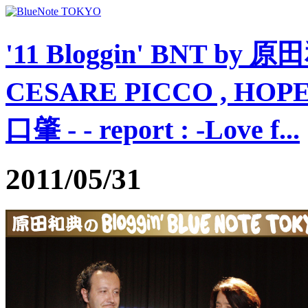
'11 Bloggin' BNT by 原田和
CESARE PICCO , HOPE
口肇 - - report : -Love f...
2011/05/31