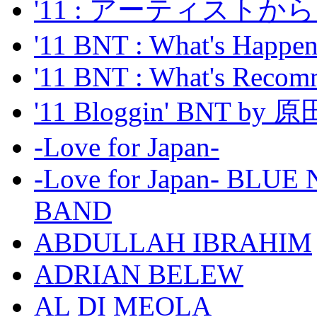
'11 : アーティス
'11 BNT : What's Happeni
'11 BNT : What's Recom
'11 Bloggin' BNT by
-Love for Japan-
-Love for Japan- BL
BAND
ABDULLAH IBRAHIM
ADRIAN BELEW
AL DI MEOLA