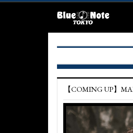
【COMING UP】MA