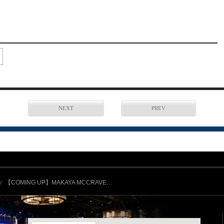
NEXT
PREV
【COMING UP】MAKAYA MCCRAVE…