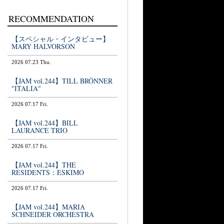
RECOMMENDATION
【スペシャル・インタビュー】
MARY HALVORSON
2026 07.23 Thu.
【JAM vol.244】TILL BRÖNNER
"ITALIA"
2026 07.17 Fri.
【JAM vol.244】BILL
LAURANCE TRIO
2026 07.17 Fri.
【JAM vol.244】THE
RESIDENTS：ESKIMO
2026 07.17 Fri.
【JAM vol.244】MARIA
SCHNEIDER ORCHESTRA