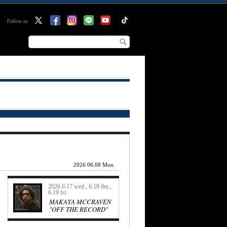
Follow us
2026 06.08 Mon.
2026 6.17 wed., 6.18 thu.,
6.19 fri.
MAKAYA MCCRAVEN
"OFF THE RECORD"