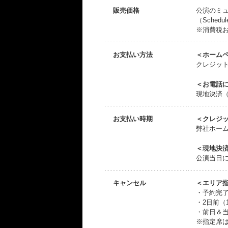
販売価格
公演のミ
（Sche
※消費税
お支払い方法
＜ホーム
クレジッ
＜お電話
現地決済
お支払い時期
＜クレジ
弊社ホー
＜現地決
公演当日
キャンセル
＜エリア
・予約完了
・2日前（1
・前日＆当
※指定席