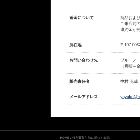
返金について
商品およ
ご来店前
違約金が
所在地
〒107-0
お問い合わせ先
ブルーノート
（月曜～金曜
販売責任者
中村 克哉
メールアドレス
yoyaku@bl
HOME
/
特別商取引法に基づく表記