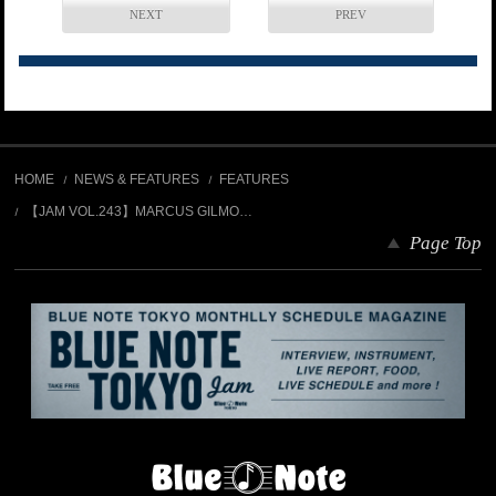
NEXT
PREV
HOME
NEWS & FEATURES
FEATURES
【JAM VOL.243】MARCUS GILMO…
Page Top