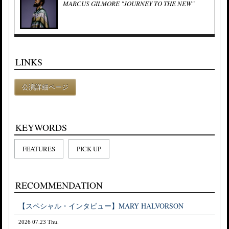
MARCUS GILMORE "JOURNEY TO THE NEW"
LINKS
公演詳細ページ
KEYWORDS
FEATURES
PICK UP
RECOMMENDATION
【スペシャル・インタビュー】MARY HALVORSON
2026 07.23 Thu.