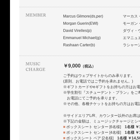
Marcus Gilmore(ds,per)
マーカス
Morgan Guerin(EWI)
モーガン・
David Virelles(p)
ダヴィ・
Emmanuel Michael(g)
エマニュ
Rashaan Carter(b)
ラシャー
￥9,000
（税込）
ご予約はウェブサイトからのみ承ります。
(原則、お電話ではご予約を承れません。)
※ギフトカードやeギフトをお持ちの方はお
※学生割引『スチューデント・プラン』をご
お電話にてご予約を承ります。
※その他、各種チケットをお持ちの方はお電
※サイドエリアL/R、カウンター以外のお席
※下記の金額は、ミュージックチャージとシ
■
ボックスシート センター [6名様]
1名様 ￥1
■
ボックスシート センター [4名様]
1名様 ￥1
■
ボックスシート ペア [2名様]
1名様 ￥14,5