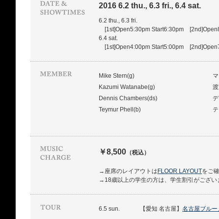
2016 6.2 thu., 6.3 fri., 6.4 sat.
6.2 thu., 6.3 fri.
[1st]Open5:30pm Start6:30pm [2nd]Open8
6.4 sat.
[1st]Open4:00pm Start5:00pm [2nd]Open7
Mike Stern(g)
マ
Kazumi Watanabe(g)
渡
Dennis Chambers(ds)
デ
Teymur Phell(b)
テ
￥8,500
（税込）
→座席のレイアウトは
FLOOR LAYOUT
をご
→18歳以上の学生の方は、学生割引がござい
6.5 sun.
【愛知 名古屋】
名古屋ブルー