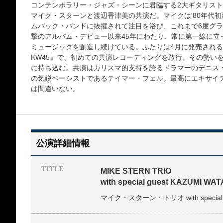
コンテンポラリー・ジャズ・シーンに君臨する2大ギタリス
マイク・スターンと渡辺香津美の共演だ。マイクは'80年代
ムバック・バンドに抜擢されて注目を浴び、これまで6度グラ
撃のアルバム・デビュー以来45年にわたり、常に第一線に立
ミュージックを創造し続けている。ふたりは4月に発売される渡辺のアルバ
KW45』で、初めての共演レコーディングを敢行。その勢い
に持ち込む。共演はカリスマ的支持を誇るドラマーのデニス
の気鋭ベーシストであるテイマー・フェル。最高にエキサイ
は間違いない。
公演詳細情報
MIKE STERN TRIO
with special guest KAZUMI W
マイク・スターン・トリオ with special