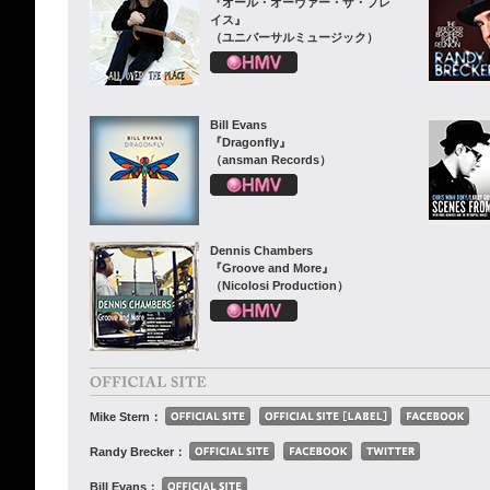
『オール・オーヴァー・ザ・プレ
イス』
（ユニバーサルミュージック）
Bill Evans
『Dragonfly』
（ansman Records）
Dennis Chambers
『Groove and More』
（Nicolosi Production）
Mike Stern：
Randy Brecker：
Bill Evans：