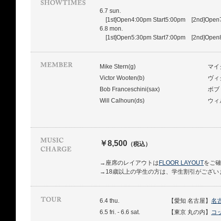
6.7 sun.
[1st]Open4:00pm Start5:00pm [2nd]Open7
6.8 mon.
[1st]Open5:30pm Start7:00pm [2nd]Open8
Mike Stern(g)
マイ
Victor Wooten(b)
ヴィ
Bob Franceschini(sax)
ボブ
Will Calhoun(ds)
ウィ
￥8,500
（税込）
→座席のレイアウトは
FLOOR LAYOUT
をご
→18歳以上の学生の方は、学生割引がござい
6.4 thu.
【愛知 名古屋】
名
6.5 fri. - 6.6 sat.
【東京 丸の内】
コ