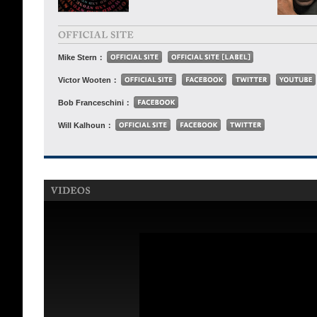
Mike Stern：
Victor Wooten：
Bob Franceschini：
Will Kalhoun：