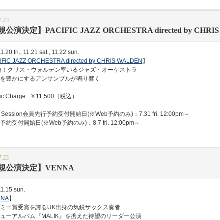
7.23
公演決定】PACIFIC JAZZ ORCHESTRA directed by CHRI
.20 fri., 11.21 sat., 11.22 sun.
IFIC JAZZ ORCHESTRA directed by CHRIS WALDEN
】
発！クリス・ウォルデン率いるジャズ・オーケストラ
を豊かにするアンサンブルが鳴り響く
c Charge : ￥11,500（税込）
Session会員先行予約受付開始日(※Web予約のみ)：7.31 fri. 12:00pm～
受付開始日(※Web予約のみ)：8.7 fri. 12:00pm～
7.23
規公演決定】VENNA
1.15 sun.
NNA
】
ミー賞受賞を誇るUK出身の気鋭サックス奏者
ーアルバム『MALIK』を携えた待望のリーダー公演