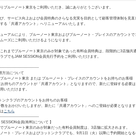
りブルーノート東京をご利用いただき、誠にありがとうございます。
び、サービス向上および会員特典のさらなる充実を目的として顧客管理体制を見直
する「共通アカウント」へリニューアルいたします。
ューアルにより、ブルーノート東京およびブルーノート・プレイスのアカウントで
ムーズにご利用いただけるようになります。
これまでブルーノート東京のみが対象であった有料会員特典は、段階的に3店舗共
ラブでもJAM SESSION会員先行予約をご利用いただけます。
--------------------------------
用方法について
ブルーノート東京 または ブルーノート・プレイスのアカウントをお持ちのお客様
在お持ちのアカウントが「共通アカウント」となりますので、新たに登録する必要は
用いただけます。
トンクラブのアカウントをお持ちのお客様
手数をおかけいたしますが、新たに「共通アカウント」へのご登録が必要となります
は
こちら
--------------------------------
 SESSION会員(有料)について 】
でブルーノート東京のみが対象だった有料会員制度は、3店舗に拡大されます。
ノート・プレイスおよびコットンクラブでも、9月1日（火）以降に予約開始となる公演