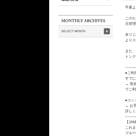
平素よ
このた
元管理
SELECT MONTH
本リニ
よりス
また、
トンク
---------
●ご利
すでに
→ 現
でご利
●コッ
→ お
詳しく
---------
【JAM
これま
ブルー