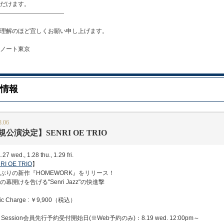
だけます。
--------------------------------
理解のほど宜しくお願い申し上げます。
ノート東京
情報
8.06
公演決定】SENRI OE TRIO
27 wed., 1.28 thu., 1.29 fri.
RI OE TRIO
】
りの新作『HOMEWORK』をリリース！
幕開けを告げる"Senri Jazz"の快進撃
c Charge : ￥9,900（税込）
Session会員先行予約受付開始日(※Web予約のみ)：8.19 wed. 12:00pm～