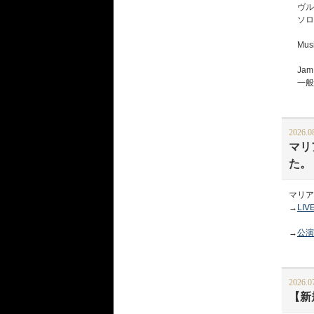
ヴル
ソロ
Musi
Jam 
一般予約
2026.0
マリ
た。
マリア
→
LI
→
公演
2026.0
【新