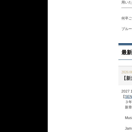
用いた
---------
何卒ご
ブルー
最新
2026.0
【新規
2027 1.
【
SEN
３年ぶ
新章の
Musi
Jam 