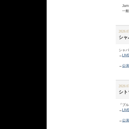
Jam 
一般予約
2026.0
シャ
シャバ
→
LI
→
公演
2026.0
シト
『ブル
→
LI
→
公演