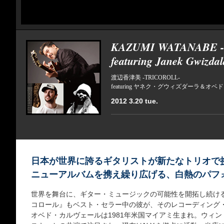
KAZUMI WATANABE -
featuring Janek Gwizda
渡辺香津美 -TRICOROLL-
featuring ヤネク・グウィズダーラ＆オ
2012 3.20 tue.
日本が世界に誇るギタリストが新たなトリオで
ニューアルバムを携え繰り広げる、白熱のパフ
世界を舞台に、ギター・ミュージックの可能性を開拓し続ける
コロール』もベスト・セラー中の彼が、そのレコーディング
オベド・カルヴェールは1981年米国マイアミ生まれ。ウィ