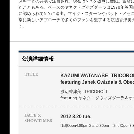
スキーとの共演で注目され、現在はN.Y.を拠点に活動。当
たこともある。ベースのヤネク・グイズダーラは1978年英
に認められてN.Y.に進出。マイク・スターンやパット・メ
常に新しいアプローチで多くのファンを魅了する渡辺香津美
く。
公演詳細情報
KAZUMI WATANABE -TRICORO
featuring Janek Gwizdala & Obed
渡辺香津美 -TRICOROLL-
featuring ヤネク・グウィズダーラ
2012 3.20 tue.
[1st]Open4:00pm Start5:30pm [2nd]Open7: