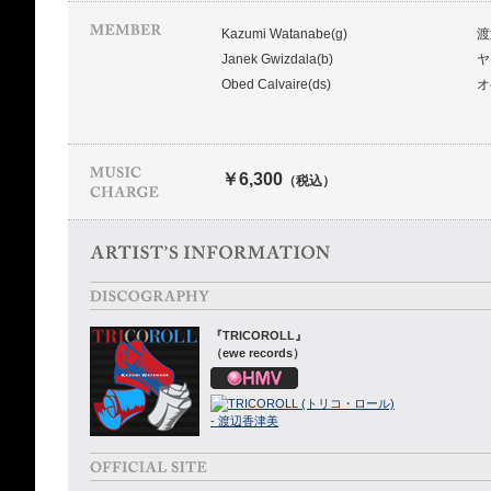
Kazumi Watanabe(g)
渡
Janek Gwizdala(b)
ヤ
Obed Calvaire(ds)
オ
￥6,300
（税込）
『TRICOROLL』
（ewe records）