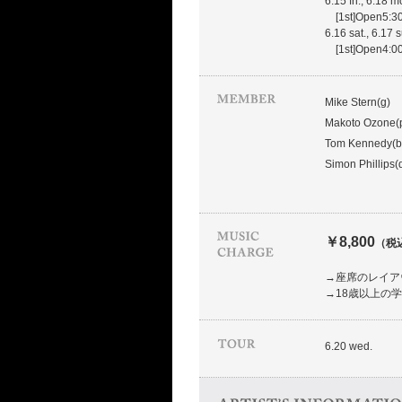
6.15 fri., 6.18 m
[1st]Open5:30
6.16 sat., 6.17 
[1st]Open4:00
Mike Stern(g)
Makoto Ozone(p
Tom Kennedy(b
Simon Phillips(
￥8,800
（税
→座席のレイア
→18歳以上の
6.20 wed.