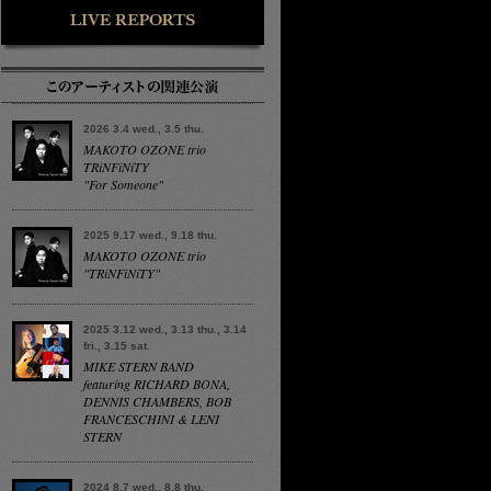
2026 3.4 wed., 3.5 thu.
MAKOTO OZONE trio
TRiNFiNiTY
"For Someone"
2025 9.17 wed., 9.18 thu.
MAKOTO OZONE trio
"TRiNFiNiTY"
2025 3.12 wed., 3.13 thu., 3.14
fri., 3.15 sat.
MIKE STERN BAND
featuring RICHARD BONA,
DENNIS CHAMBERS, BOB
FRANCESCHINI & LENI
STERN
2024 8.7 wed., 8.8 thu.