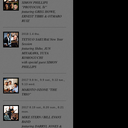
SIMON PHILLIPS
"PROTOCOL Ⅳ"
featuring GREG HOWE,
ERNEST TIBBS & OTMARO
RUIZ
2018 1.4 thu.
TETSUO SAKURAI New Year
Session
featuring Shiho, JUN
MIYAKAWA, YUYA
KOMOGUCHI
with special guest SIMON
PHILLIPS
2017 9.8 fri., 9.9 sat., 9.12 tue.,
9.13 wed.
MAKOTO OZONE "THE
TRIO"
2017 8.19 sat., 8.20 sun., 8.21
mon.
MIKE STERN / BILL EVANS
BAND
featuring DARRYL JONES &