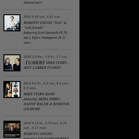
Anniversary'
2020 6.20 sat., 6.21 sun.
MAKOTO OZONE "Solo" &
"with friends"
featuring Issei Igarashi (6.20
sat.), Eijiro Nakagawa (6.21
sun.)
2020 3.5 thu., 3.6 fri., 3.7 sat.
【公演延期】MIKE STERN -
JEFF LORBER FUSION
2019 8.2 fri., 8.3 sat., 8.4 sun.,
8.5 mon.
MIKE STERN BAND
featuring AKIRA JIMBO,
DANNY WALSH & EDMOND
GILMORE
2019 6.14 fri., 6.15 sat., 6.16
sun., 6.17 mon.
MAKOTO OZONE
featuring NO NAME HORSES