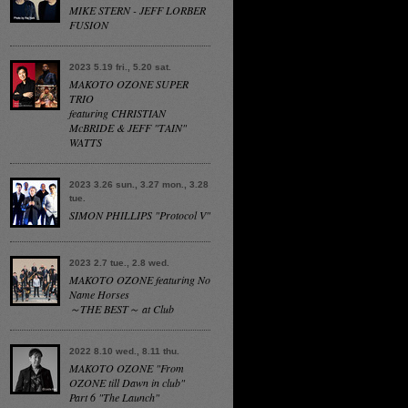
MIKE STERN - JEFF LORBER
FUSION
2023 5.19 fri., 5.20 sat.
MAKOTO OZONE SUPER
TRIO
featuring CHRISTIAN
McBRIDE & JEFF "TAIN"
WATTS
2023 3.26 sun., 3.27 mon., 3.28
tue.
SIMON PHILLIPS "Protocol V"
2023 2.7 tue., 2.8 wed.
MAKOTO OZONE featuring No
Name Horses
～THE BEST～ at Club
2022 8.10 wed., 8.11 thu.
MAKOTO OZONE "From
OZONE till Dawn in club"
Part 6 "The Launch"