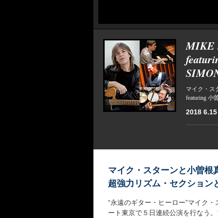
MIKE
featu
SIMON
マイク・ス
featur
2018 6.15 
マイク・スターンと小曽根
超強力リズム・セクション
“永遠のギター・ヒーロー”マイク・
ート東京で５日連続公演を行なう。