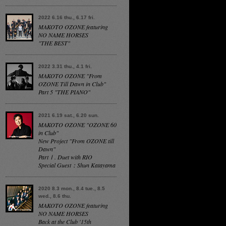
2022 6.16 thu., 6.17 fri.
MAKOTO OZONE featuring
NO NAME HORSES
"THE BEST"
2022 3.31 thu., 4.1 fri.
MAKOTO OZONE "From
OZONE Till Dawn in Club"
Part 5 "THE PIANO"
2021 6.19 sat., 6.20 sun.
MAKOTO OZONE "OZONE 60
in Club"
New Project "From OZONE till
Dawn"
PartⅠ. Duet with RIO
Special Guest：Shun Katayama
2020 8.3 mon., 8.4 tue., 8.5
wed., 8.6 thu.
MAKOTO OZONE featuring
NO NAME HORSES
Back at the Club '15th