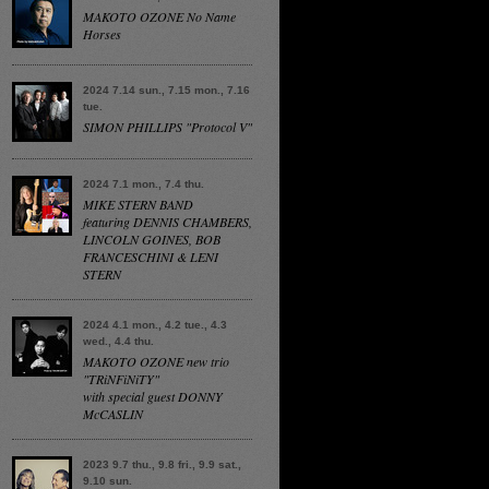
MAKOTO OZONE No Name
Horses
2024 7.14 sun., 7.15 mon., 7.16
tue.
SIMON PHILLIPS "Protocol V"
2024 7.1 mon., 7.4 thu.
MIKE STERN BAND
featuring DENNIS CHAMBERS,
LINCOLN GOINES, BOB
FRANCESCHINI & LENI
STERN
2024 4.1 mon., 4.2 tue., 4.3
wed., 4.4 thu.
MAKOTO OZONE new trio
"TRiNFiNiTY"
with special guest DONNY
McCASLIN
2023 9.7 thu., 9.8 fri., 9.9 sat.,
9.10 sun.