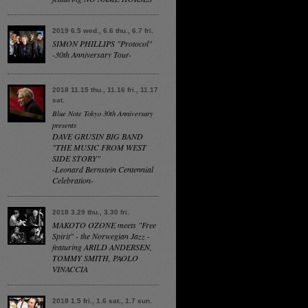
2019 6.5 wed., 6.6 thu., 6.7 fri.
SIMON PHILLIPS "Protocol"
-30th Anniversary Tour-
2018 11.15 thu., 11.16 fri., 11.17
sat.
Blue Note Tokyo 30th Anniversary
presents
DAVE GRUSIN BIG BAND
"THE MUSIC FROM WEST
SIDE STORY"
-Leonard Bernstein Centennial
Celebration-
2018 3.29 thu., 3.30 fri.
MAKOTO OZONE meets "Free
Spirit" - the Norwegian Jazz -
featuring ARILD ANDERSEN,
TOMMY SMITH, PAOLO
VINACCIA
2018 1.5 fri., 1.6 sat., 1.7 sun.