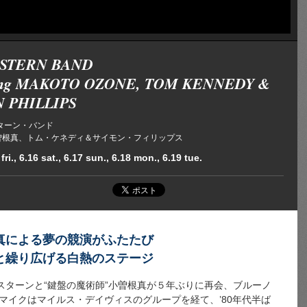
 STERN BAND
ring MAKOTO OZONE, TOM KENNEDY &
 PHILLIPS
ターン・バンド
ing 小曽根真、トム・ケネディ＆サイモン・フィリップス
fri., 6.16 sat., 6.17 sun., 6.18 mon., 6.19 tue.
真による夢の競演がふたたび
と繰り広げる白熱のステージ
スターンと“鍵盤の魔術師”小曽根真が５年ぶりに再会、ブルーノ
マイクはマイルス・デイヴィスのグループを経て、’80年代半ば