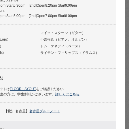
on., 6.19 tue.
pm Start6:30pm [2nd]Open8:20pm Start9:00pm
sun.
pm Start5:00pm [2nd]Open7:00pm Start8:00pm
マイク・スターン（ギター）
,org)
小曽根真（ピアノ、オルガン）
)
トム・ケネディ（ベース）
ds)
サイモン・フィリップス（ドラムス）
込）
ウトは
FLOOR LAYOUT
をご確認ください
学生の方は、学生割引がございます。
詳しくはこちら
【愛知 名古屋】
名古屋ブルーノート