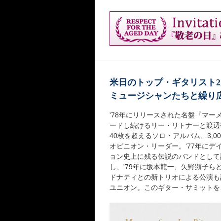
米日のトップ・ギタリスト
ミュージシャンたちと繰り
'78年にリリースされた名盤『マ
ードし続けるリー・リトナーと渡辺
40枚を超えるソロ・アルバム、3,
オピニオン・リーダー。‘77年に
ョン史上に残る伝説のバンドとして
し、'79年に坂本龍一、矢野顕子らと
ドナティとの新トリオによる公演も
ユニオン。このギター・サミットを