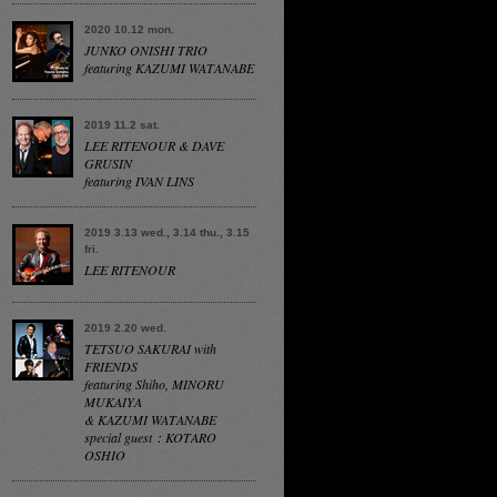
2020 10.12 mon.
JUNKO ONISHI TRIO
featuring KAZUMI WATANABE
2019 11.2 sat.
LEE RITENOUR & DAVE
GRUSIN
featuring IVAN LINS
2019 3.13 wed., 3.14 thu., 3.15
fri.
LEE RITENOUR
2019 2.20 wed.
TETSUO SAKURAI with
FRIENDS
featuring Shiho, MINORU
MUKAIYA
& KAZUMI WATANABE
special guest：KOTARO
OSHIO