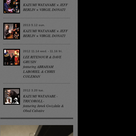
KAZUMI WATANABE × JEFF
BERLIN × VIRGIL DONATI
2013 5.12 sun.
KAZUMI WATANABE × JEFF
BERLIN × VIRGIL DONATI
2012 11.14 wed. - 11.16 fri.
LEE RITENOUR & DAVE
GRUSIN
featuring ABRAHAM
LABORIEL & CHRIS
COLEMAN
2012 3.20 tue.
KAZUMI WATANABE -
TRICOROLL-
featuring Janek Gwizdala &
Obed Calvaire