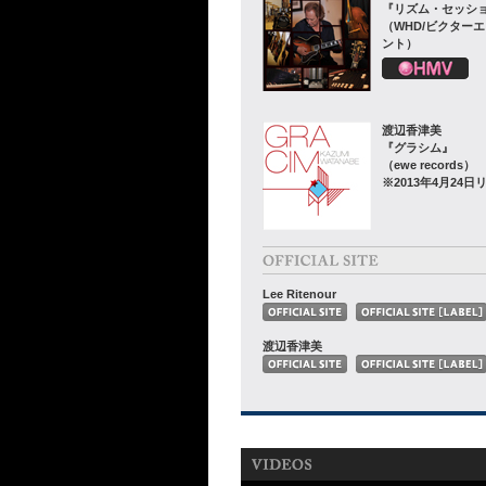
『リズム・セッシ
（WHD/ビクター
ント）
渡辺香津美
『グラシム』
（ewe records）
※2013年4月24日
Lee Ritenour
渡辺香津美