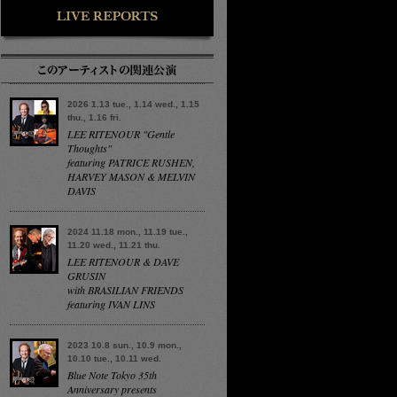
2026 1.13 tue., 1.14 wed., 1.15
thu., 1.16 fri.
LEE RITENOUR "Gentle
Thoughts"
featuring PATRICE RUSHEN,
HARVEY MASON & MELVIN
DAVIS
2024 11.18 mon., 11.19 tue.,
11.20 wed., 11.21 thu.
LEE RITENOUR & DAVE
GRUSIN
with BRASILIAN FRIENDS
featuring IVAN LINS
2023 10.8 sun., 10.9 mon.,
10.10 tue., 10.11 wed.
Blue Note Tokyo 35th
Anniversary presents