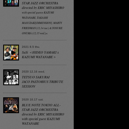
STAR JAZZ ORCHESTRA
directed by ERIC MIYASHIRO
with special guests KAZUMI
WATANABE, TAKASHI
MASUZAKI[DIMENSION], MARTY
FRIEDMAN (12.14 tue.) & YOSUKE
ONUMA (12.15 wed.)<
2021 8.5 thu.
SuSi ＜HIDEO YAMAKI x
KAZUMI WATANABE＞
2020 12.16 wed.
TETSUO SAKURAI
JACO PASTORIUS TRIBUTE
SESSION
2020 10.17 sat.
BLUE NOTE TOKYO ALL-
STAR JAZZ ORCHESTRA
directed by ERIC MIYASHIRO
with special guest KAZUMI
WATANABE