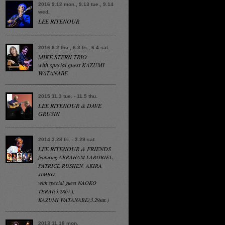
2016 9.12 mon., 9.13 tue., 9.14
wed.
LEE RITENOUR
2016 6.2 thu., 6.3 fri., 6.4 sat.
MIKE STERN TRIO
with special guest KAZUMI
WATANABE
2015 11.3 tue. - 11.5 thu.
LEE RITENOUR & DAVE
GRUSIN
2014 3.28 fri. - 3.29 sat.
LEE RITENOUR & FRIENDS
featuring ABRAHAM LABORIEL,
PATRICE RUSHEN, AKIRA
JIMBO
with special guest NAOKO
TERAI(3.28fri.),
KAZUMI WATANABE(3.29sat.)
2013 11.18 mon.