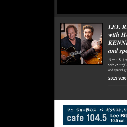
LEE 
with 
KENN
and s
リー・リト
with ハ
and specia
2013 9.30 