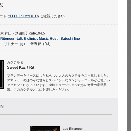
込）
ウトは
FLOOR LAYOUT
をご確認ください
京 神田・淡路町】cafe104.5
Ritenour -talk & clinic-, Music Host : Satoshi Iino
・リトナー（g）、飯野智（DJ）
カクテル名
Sweet Kaz / Rit
ブランデーをベースにした秋らしい大人のカクテルをご用意しました。
アマレットのほのかな甘みとスパイシーなジンジャーエールが心地よい
アクセントになっています。凄腕ミュージシャンたちの奇跡の豪華共
演。このカクテルと共にお楽しみください。
Lee Ritenour