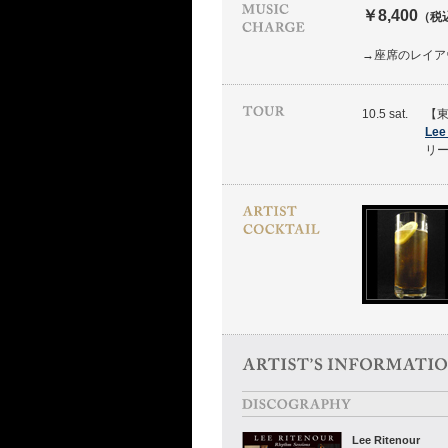
￥8,400
（税
→座席のレイア
10.5 sat.
【東
Lee 
リー
Lee Ritenour