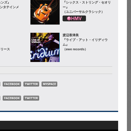
ョンズ』
『シックス・ストリング・セオリ
エンタテインメ
ー』
（ユニバーサルクラシック）
渡辺香津美
『ライブ・アット・イリディウ
ム』
リリース
（ewe records）