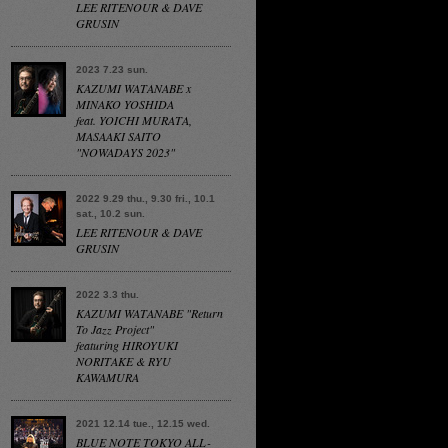
LEE RITENOUR & DAVE
GRUSIN
2023 7.23 sun.
KAZUMI WATANABE x
MINAKO YOSHIDA
feat. YOICHI MURATA,
MASAAKI SAITO
"NOWADAYS 2023"
2022 9.29 thu., 9.30 fri., 10.1
sat., 10.2 sun.
LEE RITENOUR & DAVE
GRUSIN
2022 3.3 thu.
KAZUMI WATANABE "Return
To Jazz Project"
featuring HIROYUKI
NORITAKE & RYU
KAWAMURA
2021 12.14 tue., 12.15 wed.
BLUE NOTE TOKYO ALL-