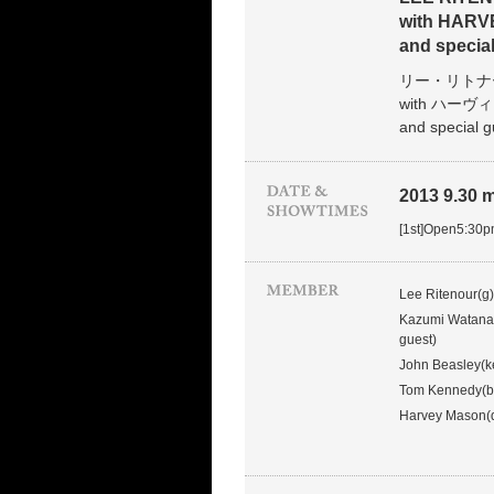
with HAR
and speci
リー・リトナ
with ハ
and specia
2013 9.30 mo
[1st]Open5:30
Lee Ritenour(g)
Kazumi Watanab
guest)
John Beasley(k
Tom Kennedy(b
Harvey Mason(