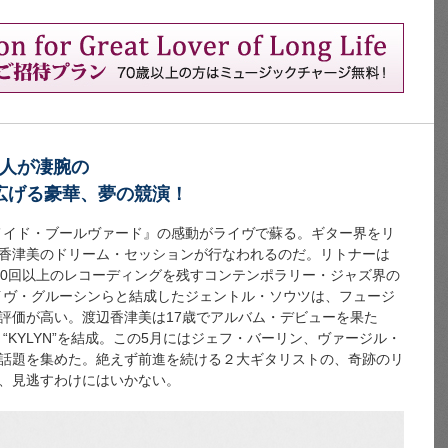
2人が凄腕の
広げる豪華、夢の競演！
ーメイド・ブールヴァード』の感動がライヴで蘇る。ギター界をリ
香津美のドリーム・セッションが行なわれるのだ。リトナーは
000回以上のレコーディングを残すコンテンポラリー・ジャズ界の
デイヴ・グルーシンらと結成したジェントル・ソウツは、フュージ
評価が高い。渡辺香津美は17歳でアルバム・デビューを果た
“KYLYN”を結成。この5月にはジェフ・バーリン、ヴァージル・
話題を集めた。絶えず前進を続ける２大ギタリストの、奇跡のリ
、見逃すわけにはいかない。