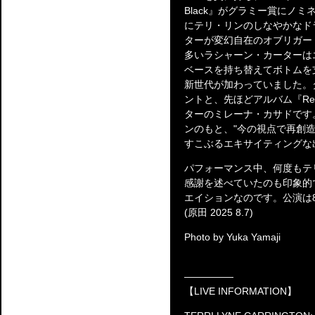
Black』がグラミー賞にノ
にテリ・リンのしなやかなド
ターが変幻自在のオブリガー
多いラシャーン・カーターは
ベースを持ち替えてボトムを
新世代が加わっていました。
ントと、先ほどアルバム『Reflec
ターのミレーナ・カサドです
ンのもと、"今の視点で再創造さ
すこぶるエキサイティングな
パフォーマンス中、何度もテ
感謝を述べていたのも印象的
エイションなのです。公演は
(原田 2025 8.7)
Photo by Yuka Yamaji
―――――
【LIVE INFORMATION】