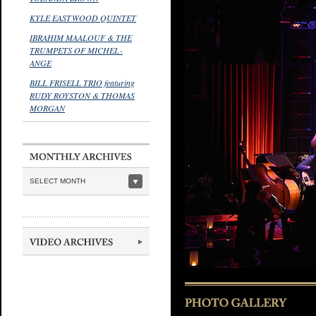
KYLE EASTWOOD QUINTET
IBRAHIM MAALOUF & THE
TRUMPETS OF MICHEL-
ANGE
BILL FRISELL TRIO featuring
RUDY ROYSTON & THOMAS
MORGAN
SELECT MONTH