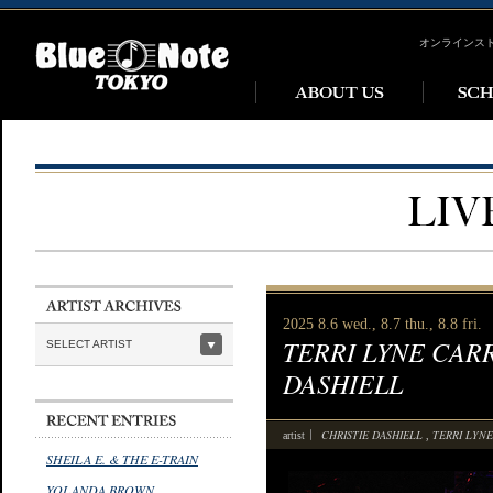
オンラインス
2025 8.6 wed., 8.7 thu., 8.8 fri.
TERRI LYNE CARR
SELECT ARTIST
DASHIELL
CHRISTIE DASHIELL
TERRI LYN
artist
,
SHEILA E. & THE E-TRAIN
YOLANDA BROWN