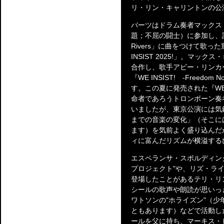
リ・リン・キャリントンの公
バーツはドラム奏者マックス・ローチ
題；不屈の闘士）に参加し、詩人
Rivers」に曲をつけて歌
INSIST 2025!」。マッ
合作し、歌手アビー・リンカ
『WE INSIST! -Freedo
す。この夏に発売された『WE I
命者であろうトロンボーン奏
いましたが、東京公演には気
までの音楽の変化」（そこに
ます）を気前よく盛り込んだ
ィに富んだリズムが横溢する
エスペランサ・スポルディン
プロジェクト"や、リズ・ラ
登場したことがあるテリ・リ
シールの歌声や朗読が思いっ
ワトソンの"ホライズン"（
ともあります）などで活動し
ールを父に持ち、マーキス・ヒル