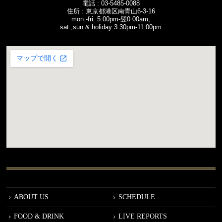
電話 :
03-5485-0088
住所 : 東京都港区南青山6-3-16
mon.-fri. 5:00pm-翌0:00am,
sat.,sun.& holiday 3:30pm-11:00pm
ABOUT US
SCHEDULE
FOOD & DRINK
LIVE REPORTS