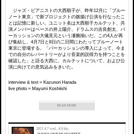
ジャズ・ピアニストの大西順子が、昨年12月に「ブルー
ノート東京」で新プロジェクトの旗揚げ公演を行なったこ
とは記憶に新しい。ユニット名は大西順子カルテット、共
演メンバーはベースの井上陽介、ドラムスの吉良創太、パ
ーカッションの大儀見元という凄腕揃いだ。この4人が再
び集結し、4月7日と8日の二日間にわたってブルーノート
東京に登場する。「パーカッションの導入によって、今ま
での自分のレパートリーがより音楽的説得力を持つことを
確認した」と語る大西に、カルテットについて、および公
演に向けての意気込みをきいた。
interview & text = Kazunori Harada
live photo = Mayumi Koshiishi
READ MORE
2021 4.7 wed., 4.8 thu.
JUNKO ONISHI QUARTET