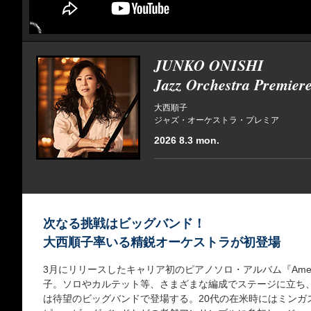
JUNKO ONISHI
Jazz Orchestra Premier
大西順子
ジャズ・オーケストラ・プレミア
2026 8.3 mon.
次なる挑戦はビッグバンド！
大西順子率いる精鋭オーケストラが初登場
3月にリリースしたキャリア初のピアノソロ・アルバム『America
子。ソロやカルテット等、さまざまな編成でステージに立ち
は待望のビッグバンドで登場する。20代の在米時にはミンガ