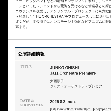
ピー・ビッグバンドなどの老舗アンサンブルに参加し、ジョ
ーンといったレジェンドから薫陶を受けるなど管楽器との縁
エヴァンスを敬愛し、アンサンブル・プロジェクトにも意欲的
ら発展した“THE ORCHESTRA”をプロデュースし世に送
彼女だが、本公演ではオンステージ！強靭なピアニズムに呼
高まる。
公演詳細情報
JUNKO ONISHI
Jazz Orchestra Premiere
大西順子
ジャズ・オーケストラ・プレミア
2026 8.3 mon.
[1st]Open5:00pm Start6:00pm [2nd]Open7: