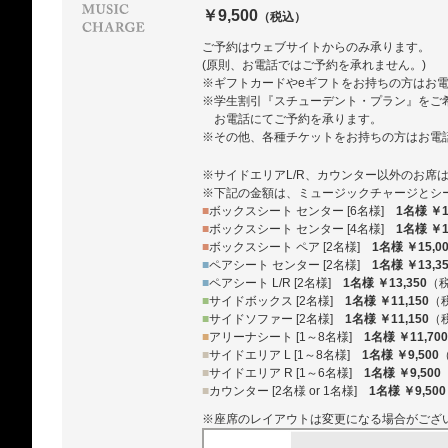
￥9,500
（税込）
ご予約はウェブサイトからのみ承ります。
(原則、お電話ではご予約を承れません。)
※ギフトカードやeギフトをお持ちの方はお
※学生割引『スチューデント・プラン』をご
お電話にてご予約を承ります。
※その他、各種チケットをお持ちの方はお電
※サイドエリアL/R、カウンター以外のお席
※下記の金額は、ミュージックチャージとシ
■
ボックスシート センター [6名様]
1名様 ￥1
■
ボックスシート センター [4名様]
1名様 ￥1
■
ボックスシート ペア [2名様]
1名様 ￥15,0
■
ペアシート センター [2名様]
1名様 ￥13,3
■
ペアシート L/R [2名様]
1名様 ￥13,350
（
■
サイドボックス [2名様]
1名様 ￥11,150
（
■
サイドソファー [2名様]
1名様 ￥11,150
（
■
アリーナシート [1～8名様]
1名様 ￥11,700
■
サイドエリア L [1～8名様]
1名様 ￥9,500
■
サイドエリア R [1～6名様]
1名様 ￥9,500
■
カウンター [2名様 or 1名様]
1名様 ￥9,500
※座席のレイアウトは変更になる場合がござ