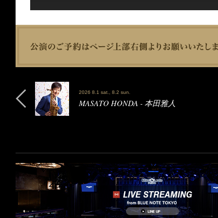
2026 8.1 sat., 8.2 sun.
MASATO HONDA - 本田雅人