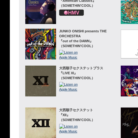
『American Classics』
（SOMETHIN'COOL）
JUNKO ONISHI presents THE
ORCHESTRA
『out of the DAWN』
（SOMETHIN'COOL）
大西順子セクステットプラス
『LIVE XI』
（SOMETHIN'COOL）
大西順子セクステット
『XII』
（SOMETHIN'COOL）