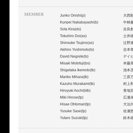
Junko Onishi(p)
大西
Kunpei Nakabayashi(b)
中林
Sota Kira(ds)
吉良
Tokuhiro Doi(as)
土井
Shinsuke Tsujino(as)
辻野
Akihiro Yoshimoto(ts)
吉本
David Negrete(ts)
デイ
Misaki Motofuji(bs)
本藤
Shigetaka Ikemoto(tb)
池本
Mariko Mihara(tb)
三原
Kazuho Murakami(tb)
村上
Hiroyuki Aochi(btb)
青地
Miki Hirose(tp)
広瀬
Hisae Ohtomari(tp)
大泊
Yusuke Sase(tp)
佐瀬
Yutaro Suzuki(tp)
鈴木