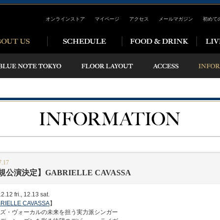
オンラインストア
マイページ
アクセス
メールマガジン
初めて
7.17
規公演決定】GABRIELLE CAVASSA
.12 fri., 12.13 sat.
RIELLE CAVASSA
】
ズ・ヴォーカルの未来を担う実力派シンガー