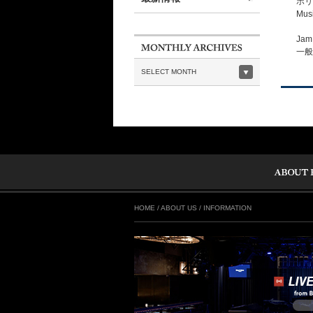
ホリ
Musi
Jam 
一般予約
SELECT MONTH
HOME
/
ABOUT US
/
INFORMATION