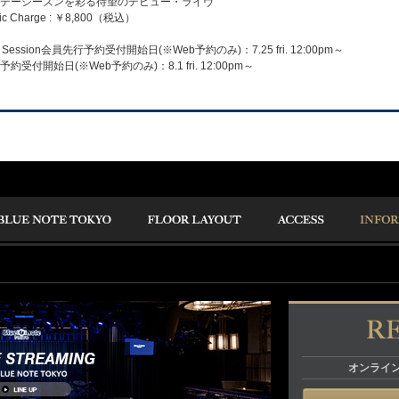
デーシーズンを彩る待望のデビュー・ライヴ
c Charge : ￥8,800（税込）
Session会員先行予約受付開始日(※Web予約のみ)：7.25 fri. 12:00pm～
受付開始日(※Web予約のみ)：8.1 fri. 12:00pm～
オンライ