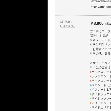
Lex Warshawsk
Peter Varnado(
￥8,800
（税
ご予約はウェブ
(原則、お電話
※ギフトカード
※学生割引『ス
お電話にてご
※その他、各種
※サイドエリア
※下記の金額は
■
ボックスシート
■
ボックスシート
■
ボックスシート
■
ペアシート セ
■
ペアシート L/
■
サイドボックス
■
サイドソファー
■
アリーナシート
■
サイドエリア L