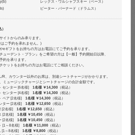
y(b)
レックス・ワルシャフスキー（ベース）
ds)
ピーター・バーナード（ドラムス）
込）
サイトからのみ承ります。
ではご予約を承れません。)
やeギフトをお持ちの方はお電話にてご予約を承ります。
チューデント・プラン』をご希望の方は【一般】予約開始日以降、
予約を承ります。
チケットをお持ちの方はお電話にてご相談ください。
L/R、カウンター以外のお席は、別途シートチャージがかかります。
、ミュージックチャージとシートチャージの合計金額です。
 センター [6名様]
1名様 ￥14,300
（税込）
 センター [4名様]
1名様 ￥14,300
（税込）
 ペア [2名様]
1名様 ￥14,300
（税込）
ンター [2名様]
1名様 ￥12,650
（税込）
R [2名様]
1名様 ￥12,650
（税込）
 [2名様]
1名様 ￥10,450
（税込）
 [2名様]
1名様 ￥10,450
（税込）
 [1～8名様]
1名様 ￥11,000
（税込）
 [1～8名様]
1名様 ￥8,800
（税込）