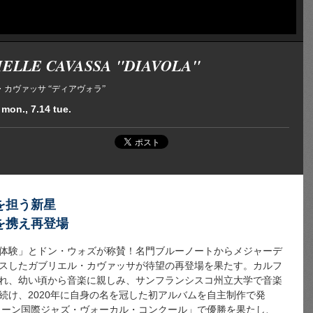
ELLE CAVASSA "DIAVOLA"
カヴァッサ “ディアヴォラ”
 mon., 7.14 tue.
を担う新星
を携え再登場
体験」とドン・ウォズが称賛！名門ブルーノートからメジャーデ
スしたガブリエル・カヴァッサが待望の再登場を果たす。カルフ
れ、幼い頃から音楽に親しみ、サンフランシスコ州立大学で音楽
続け、2020年に自身の名を冠した初アルバムを自主制作で発
ヴォーン国際ジャズ・ヴォーカル・コンクール」で優勝を果たし、