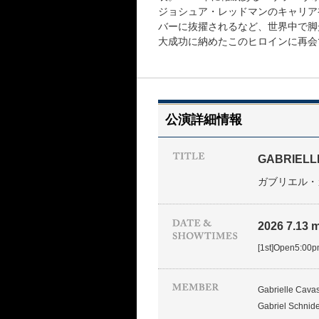
ジョシュア・レッドマンのキャリア
バーに抜擢されるなど、世界中で脚
大成功に納めたこのヒロインに再会
公演詳細情報
GABRIELL
ガブリエル・
2026 7.13 m
[1st]Open5:00
Gabrielle Cava
Gabriel Schnide