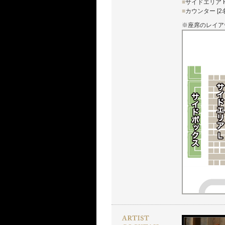
■
サイドエリア R
■
カウンター [2
※座席のレイア