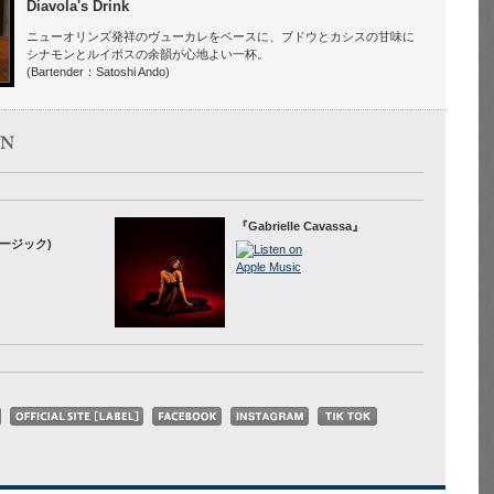
Diavola's Drink
ニューオリンズ発祥のヴューカレをベースに、ブドウとカシスの甘味に
シナモンとルイボスの余韻が心地よい一杯。
(Bartender：Satoshi Ando)
『Gabrielle Cavassa』
ージック)