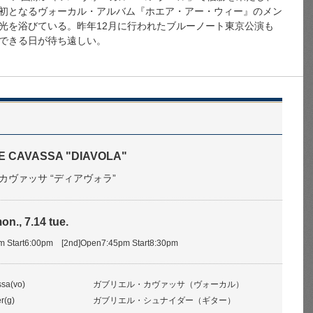
初となるヴォーカル・アルバム『ホエア・アー・ウィー』のメン
光を浴びている。昨年12月に行われたブルーノート東京公演も
できる日が待ち遠しい。
E CAVASSA "DIAVOLA"
カヴァッサ “ディアヴォラ”
on., 7.14 tue.
pm Start6:00pm [2nd]Open7:45pm Start8:30pm
ssa(vo)
ガブリエル・カヴァッサ（ヴォーカル）
r(g)
ガブリエル・シュナイダー（ギター）