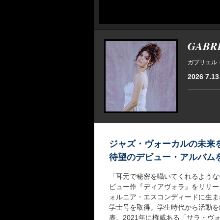
GABRI
ガブリエル・
2026 7.13
ジャズ・ヴォーカルの未来
待望のデビュー・アルバム
「耳元で秘密を囁いてくれるような
ビュー作『ディアヴォラ』をリリー
ォルニア・エスコンディードに生ま
学士号を取得。学生時代から活動を
表。2021年に権威ある「サラ・