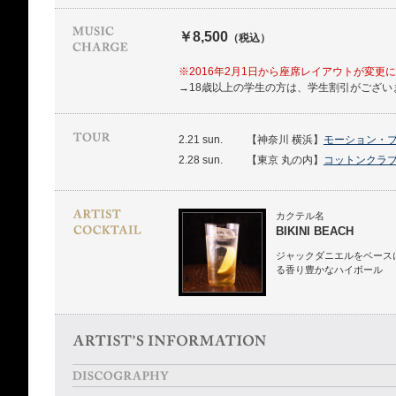
￥8,500
（税込）
※2016年2月1日から座席レイアウトが変更
→18歳以上の学生の方は、学生割引がござい
2.21 sun.
【神奈川 横浜】
モーション・
2.28 sun.
【東京 丸の内】
コットンクラ
カクテル名
BIKINI BEACH
ジャックダニエルをベース
る香り豊かなハイボール