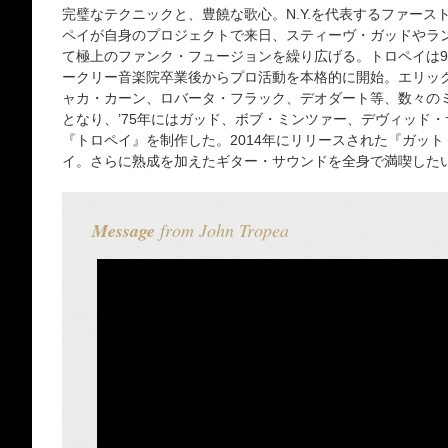
完璧なテクニックと、豊饒な歌心。N.Y.を代表するファー
ペイが自身のプロジェクトで来日、スティーヴ・ガッドやラ
て極上のファンク・フュージョンを繰り広げる。トロペイは9
ークリー音楽院卒業後からプロ活動を本格的に開始。エリッ
ャカ・カーン、ロバータ・フラック、デオダート等、数々の
となり、’75年にはガッド、ボブ・ミンツァー、デヴィッド
『トロペイ』を制作した。2014年にリリースされた『ガッ
イ。さらに熟成を加えたギター・サウンドを全身で満喫した
Message
from John Tropea