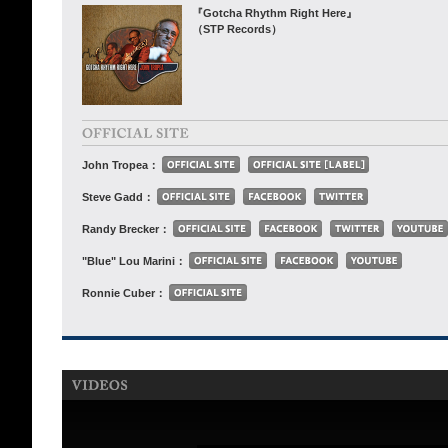
『Gotcha Rhythm Right Here』
（STP Records）
John Tropea：
Steve Gadd：
Randy Brecker：
"Blue" Lou Marini：
Ronnie Cuber：