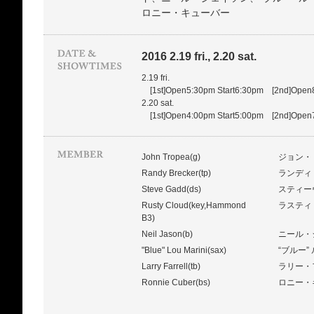
ロニー・キューバー
2016 2.19 fri., 2.20 sat.
2.19 fri.
[1st]Open5:30pm Start6:30pm [2nd]Open8
2.20 sat.
[1st]Open4:00pm Start5:00pm [2nd]Open7
John Tropea(g)
ジョン・
Randy Brecker(tp)
ランディ
Steve Gadd(ds)
スティー
Rusty Cloud(key,Hammond
ラスティ
B3)
Neil Jason(b)
ニール・
"Blue" Lou Marini(sax)
“ブルー
Larry Farrell(tb)
ラリー・
Ronnie Cuber(bs)
ロニー・