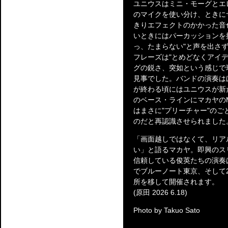
ユニウスはミニ・モーグとエ
のマイクを使い分け、ときに
きりエフェクトのかかった音
いときにはパーカッションを
っ、たまらない"と声を出さ
フレーズは"とめどなくアイ
グの鋭さ、突如という感じで
見事でした。バンドの演奏は
が終わる頃にはユニウスが新
のベース・ラインにマカヤの
はまさに"プリーチャー"の
のだと再認識させられました
「画面越しではなくて、リア
い」と語るマカヤ。即興のス
信頼している俊英たちの演奏
でブルーノート東京、そして2
所を移して開催されます。
(原田 2026 6.18)
Photo by Takuo Sato
―――――