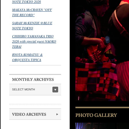
NOTE TOKYO 2026
MAKAYA McCRAVEN "OFF
THE RECORD"
SARAH McKENZIE @BLUE
NOTE TOKYO
CHIHIRO YAMANAKA TRIO
2026 with special guest NAOKO
TERAI
RYOTA KOMATSU &
ORQUESTA TIPICA
SELECT MONTH