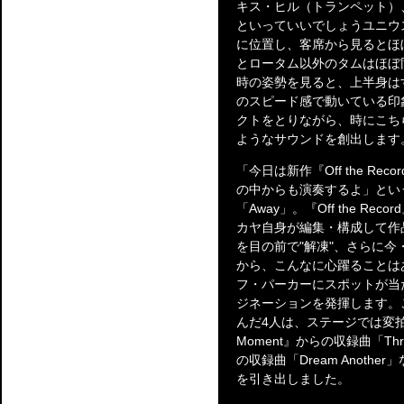
キス・ヒル（トランペット）
といっていいでしょうユニウ
に位置し、客席から見るとほ
とロータム以外のタムはほぼ
時の姿勢を見ると、上半身は
のスピード感で動いている印
クトをとりながら、時にこち
ようなサウンドを創出します
「今日は新作『Off the R
の中からも演奏するよ」とい
「Away」。『Off the 
カヤ自身が編集・構成して作
を目の前で"解凍"、さらに
から、こんなに心躍ることは
フ・パーカーにスポットが当
ジネーションを発揮します。
んだ4人は、ステージでは変拍
Moment』からの収録曲「Three 
の収録曲「Dream Anot
を引き出しました。