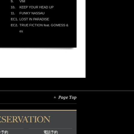
9.
VIM
10.
KEEP YOUR HEAD UP
11.
FUNKY NASSAU
EC1.
LOST IN PARADISE
EC2.
TRUE FICTION feat. GOMESS &
es
ン予約
電話予約