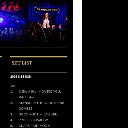
2026 6.14 SUN.
1st
1.
仁義なき戦い ～DANCE YOU,
MATILDA～
2.
STAYING IN THE GROOVE feat.
GOMESS
3.
GOOD FOOT ～ BAD LIFE
4.
PROFESSIONALISM
5.
GRAPEFRUIT MOON