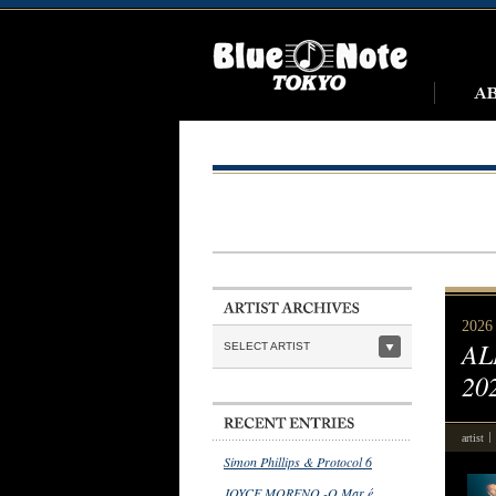
2026 
AL
SELECT ARTIST
20
artist
Simon Phillips & Protocol 6
JOYCE MORENO -O Mar é