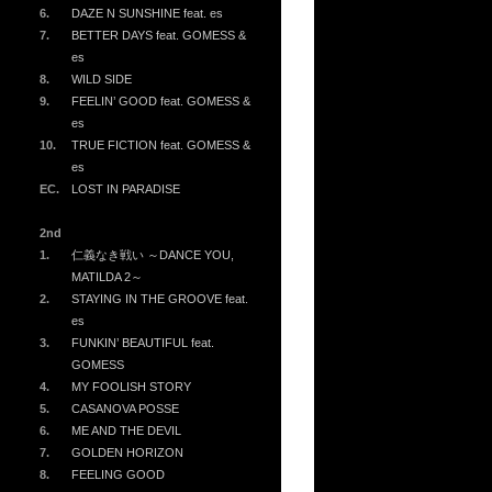
6.
DAZE N SUNSHINE feat. es
7.
BETTER DAYS feat. GOMESS &
es
8.
WILD SIDE
9.
FEELIN’ GOOD feat. GOMESS &
es
10.
TRUE FICTION feat. GOMESS &
es
EC.
LOST IN PARADISE
2nd
1.
仁義なき戦い ～DANCE YOU,
MATILDA 2～
2.
STAYING IN THE GROOVE feat.
es
3.
FUNKIN’ BEAUTIFUL feat.
GOMESS
4.
MY FOOLISH STORY
5.
CASANOVA POSSE
6.
ME AND THE DEVIL
7.
GOLDEN HORIZON
8.
FEELING GOOD