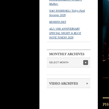
Mulher-
NAO YOSHIOKA / Tokyo Funk
Sessions 2026
MOHINI DEY
ALI / 10th ANNIVERSARY
SPECIAL NIGHT in BLUE
NOTE TOKYO 2026
SELECT MONTH