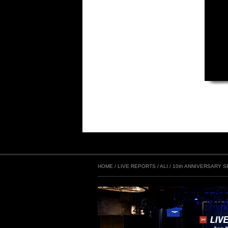
HOME
/
LIVE REPORTS
/
ALI / 10th ANNIVERSARY 