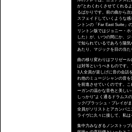
か"とわくわくさせてくれる
るばかりです。前の曲から次
スフェイドしていくような感
ントンの「Far East Sui
リントン版ではジョニー・ホ
した）が、いつの間にか、ジ
で知られているであろう陽気な「I
あたり、マジックを目の当た
曲の移り変わりはフリゼール
は対等というべきものです。
3人全員が楽しげに音の会話
れ他のミュージシャンの音を
を前進させていくのです。こ
ーガンの温かな音色と美しい
しっかり"よく通るドラムスの
ック/ブラッシュ・プレイが
全員がソリストとアカンパニスト
ライヴに久々に接して、私は
集中力みなぎるノンストップ
的地への直行便といったとこ