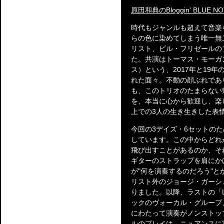
原田和典のBloggin' BLUE NO
時代もジャンルも超えて音楽
らの色に染めてしまう唯一無
リスト、ビル・フリゼールの
た。共演はトーマス・モーガ
ス）という、2017年と19
れた面々。不動の顔ぶれであ
も、このトリオのたまらない
を、本当に心から歓迎し、楽
上での3人の生き生きした表
今回の3デイズ・6セットの
しています。この中からどれ
飛び出すことがあるのか、そ
ギターのストラップを肩にか
が"何を演奏するのだろう"
リスト外のジョージ・ガーシュウィ
りました。以降、ラストの「La-L
ックのヴォーカル・グループ
にわたって演奏がノンストッ
ルのプレイは、ニュアンスに