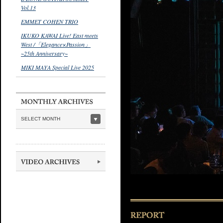
Vol.13
EMMET COHEN TRIO
IKUKO KAWAI Live! East meets
West /「Elegance×Passion」
~25th Anniversary~
MIKI MAYA Special Live 2025
SELECT MONTH