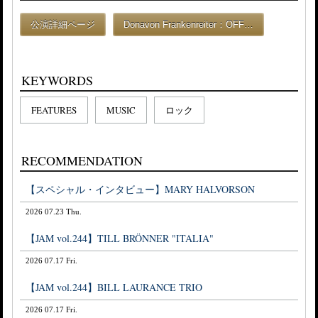
公演詳細ページ
Donavon Frankenreiter：OFF…
KEYWORDS
FEATURES
MUSIC
ロック
RECOMMENDATION
【スペシャル・インタビュー】MARY HALVORSON
2026 07.23 Thu.
【JAM vol.244】TILL BRÖNNER "ITALIA"
2026 07.17 Fri.
【JAM vol.244】BILL LAURANCE TRIO
2026 07.17 Fri.