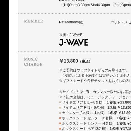
[1st]Open3:30pm Start4:30pm [2nd]Open
Pat Metheny(g)
パット・メ
後援：J-WAVE
￥13,800
（税込）
※ご予約はウェブサイトからのみ承ります。
(お電話による予約受付は実施いたしません
※ギフトカードや各種チケットをお持ちの方
※サイドエリアL/R、カウンター以外のお席
※下記の金額は、ミュージックチャージとシ
■
サイドエリア L [1～8名様]
1名様 ￥13,80
■
サイドエリア R [1～6名様]
1名様 ￥13,80
■
カウンター[2名様 or 1名様]
1名様 ￥13,80
■
ボックスシート センター [6名様]
1名様 ￥1
■
ボックスシート センター [4名様]
1名様 ￥1
■
ボックスシート ペア [2名様]
1名様 ￥17,1