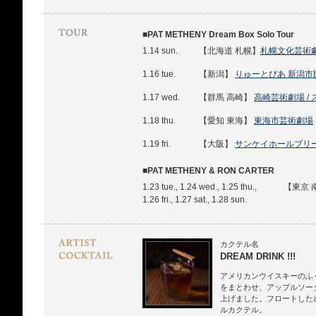
■PAT METHENY Dream Box Solo Tour
1.14 sun.
【北海道 札幌】
札幌文化芸術劇場 
1.16 tue.
【新潟】
りゅーとぴあ 新潟市民
1.17 wed.
【群馬 高崎】
高崎芸術劇場 /
1.18 thu.
【愛知 東海】
東海市芸術劇場
1.19 fri.
【大阪】
サンケイホールブリ
■PAT METHENY & RON CARTER
1.23 tue., 1.24 wed., 1.25 thu.,
【東京 
1.26 fri., 1.27 sat., 1.28 sun.
カクテル名
DREAM DRINK !!!
アメリカンウイスキーのふ
をまとわせ、アップルソー
上げました。フロートした
ルカクテル。