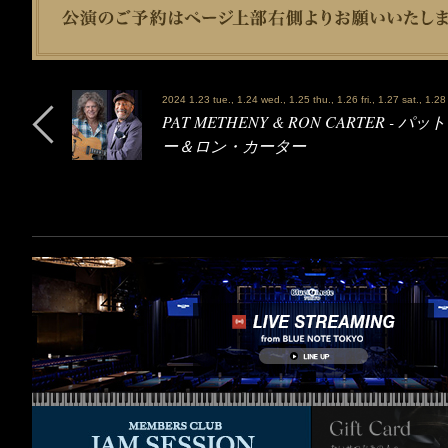
2024 1.23 tue., 1.24 wed., 1.25 thu., 1.26 fri., 1.27 sat., 1.28
PAT METHENY & RON CARTER - 
ー＆ロン・カーター