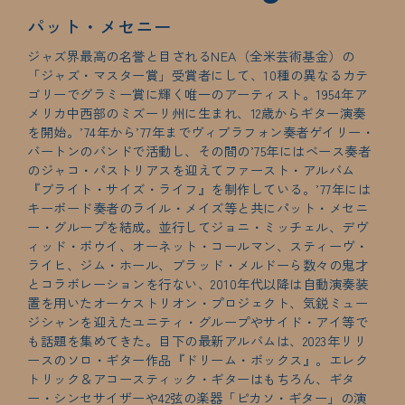
パット・メセニー
ジャズ界最高の名誉と目されるNEA（全米芸術基金）の
「ジャズ・マスター賞」受賞者にして、10種の異なるカテ
ゴリーでグラミー賞に輝く唯一のアーティスト。1954年ア
メリカ中西部のミズーリ州に生まれ、12歳からギター演奏
を開始。’74年から’77年までヴィブラフォン奏者ゲイリー・
バートンのバンドで活動し、その間の’75年にはベース奏者
のジャコ・パストリアスを迎えてファースト・アルバム
『ブライト・サイズ・ライフ』を制作している。’77年には
キーボード奏者のライル・メイズ等と共にパット・メセニ
ー・グループを結成。並行してジョニ・ミッチェル、デヴ
ィッド・ボウイ、オーネット・コールマン、スティーヴ・
ライヒ、ジム・ホール、ブラッド・メルドーら数々の鬼才
とコラボレーションを行ない、2010年代以降は自動演奏装
置を用いたオーケストリオン・プロジェクト、気鋭ミュー
ジシャンを迎えたユニティ・グループやサイド・アイ等で
も話題を集めてきた。目下の最新アルバムは、2023年リリ
ースのソロ・ギター作品『ドリーム・ボックス』。エレク
トリック＆アコースティック・ギターはもちろん、ギタ
ー・シンセサイザーや42弦の楽器「ピカソ・ギター」の演