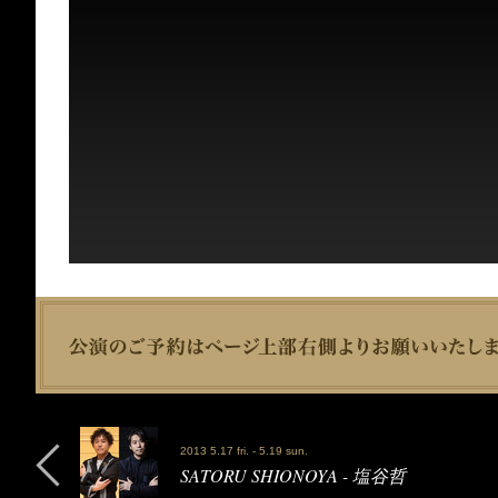
2013 5.17 fri. - 5.19 sun.
SATORU SHIONOYA - 塩谷哲