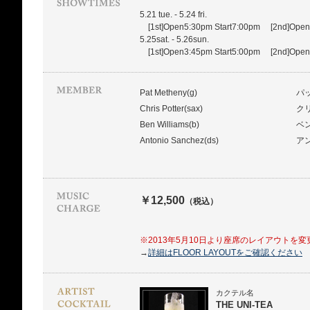
5.21 tue. - 5.24 fri.
[1st]Open5:30pm Start7:00pm [2nd]Open8
5.25sat. - 5.26sun.
[1st]Open3:45pm Start5:00pm [2nd]Open7
Pat Metheny(g)
パ
Chris Potter(sax)
ク
Ben Williams(b)
ベ
Antonio Sanchez(ds)
ア
￥12,500
（税込）
※2013年5月10日より座席のレイアウトを
→
詳細はFLOOR LAYOUTをご確認ください
カクテル名
THE UNI-TEA