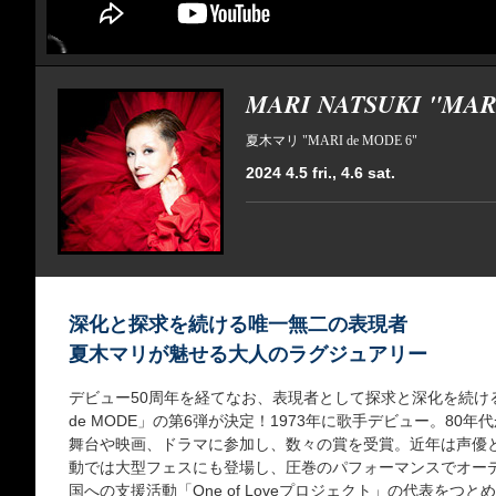
MARI NATSUKI "MAR
夏木マリ "MARI de MODE 6"
2024 4.5 fri., 4.6 sat.
深化と探求を続ける唯一無二の表現者
夏木マリが魅せる大人のラグジュアリー
デビュー50周年を経てなお、表現者として探求と深化を続ける
de MODE」の第6弾が決定！1973年に歌手デビュー。80
舞台や映画、ドラマに参加し、数々の賞を受賞。近年は声優
動では大型フェスにも登場し、圧巻のパフォーマンスでオー
国への支援活動「One of Loveプロジェクト」の代表をつ