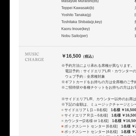
Masayuki Muraishi(ds)
Teppei Kawasaki(b)
Yoshito Tanaka(g)
Toshitaka Shibata(p,key)
Kaoru Inoue(key)
Nobu Saito(per)
￥16,500
（税込）
※予約方法により承れる席種が異なります。
電話予約：サイドエリアL/R・カウンター
ウェブ予約：全席種対象
※ギフトカードをお持ちの方は全席種のご予
※ご招待状や各種チケットをお持ちの方はお
※サイドエリアL/R、カウンター以外のお席
※下記の金額は、ミュージックチャージとシ
■
サイドエリア L [1～8名様]
1名様 ￥16,50
■
サイドエリア R [1～6名様]
1名様 ￥16,50
■
カウンター[2名様 or 1名様]
1名様 ￥16,50
■
ボックスシート センター [6名様]
1名様 ￥2
■
ボックスシート センター [4名様]
1名様 ￥2