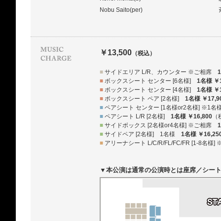
Nobu Saito(per)
￥13,500
（税込）
■
サイドエリア L/R、カウンター ※ご相席
■
ボックスシート センター [6名様]
1名様 ￥1
■
ボックスシート センター [4名様]
1名様 ￥1
■
ボックスシート ペア [2名様]
1名様 ￥17,9
■
ペアシート センター [1名様or2名様] ※
■
ペアシート L/R [2名様]
1名様 ￥16,800
（
■
サイドボックス [2名様or4名様] ※ご相席
■
サイドペア [2名様] 1名様
1名様 ￥16,25
■
アリーナシート L/C/R/FL/FC/FR [1-8名
▼本公演は通常の公演時とは座席／シー