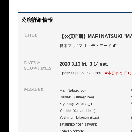
公演詳細情報
【公演延期】MARI NATSUKI "MAR
夏木マリ “マリ・デ・モード 4”
2020 3.13 fri., 3.14 sat.
Open6:00pm Start7:30pm
★本公演は1日1
Mari Natsuki(vo)
Daisaku Kume(p,key)
Kiyotsugu Amano(g)
Yoichiro Yamauchi(ds)
Yoshinari Takegami(sax)
Tatsuhiko Yoshizawa(tp)
Kohei Morita(b)