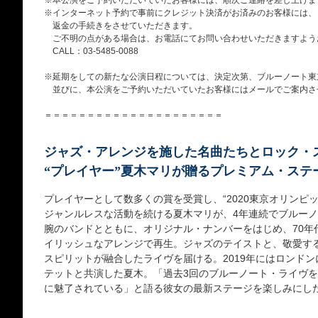
※本公演をご予約いただいていたお客様には、順次ご連絡を差し上げま
※インターネット予約で事前にクレジット決済がお済みのお客様には、
返金の手続きをさせていただきます。
ご不明の点がある場合は、お電話にてお問い合わせいただきますよう
CALL：03-5485-0088
※延期をしての新たな公演日程については、決定次第、ブルーノート東京
並びに、本公演をご予約いただいていたお客様にはメールでご案内さ
＝＝＝＝＝＝＝＝＝＝＝＝＝＝＝＝＝＝＝＝＝
ジャズ・アレンジを施した名曲たちとロック・
“プレイヤー”夏木マリが贈るプレミアム・ステ
プレイヤーとして数多くの賞を受賞し、“2020東京オリンピ
ジャンルレスな活動を続ける夏木マリが、4年連続でブルー
腕のバンドとともに、オリジナル・ナンバーをはじめ、70年
イリッシュなアレンジで再生。ジャズのテイストと、敬愛す
スピリットが融合したライヴを届ける。2019年にはロンド
テットと共演した夏木。「過去3回のブルーノート・ライヴ
に魅了されている」と語る彼女の最新ステージを楽しみにし