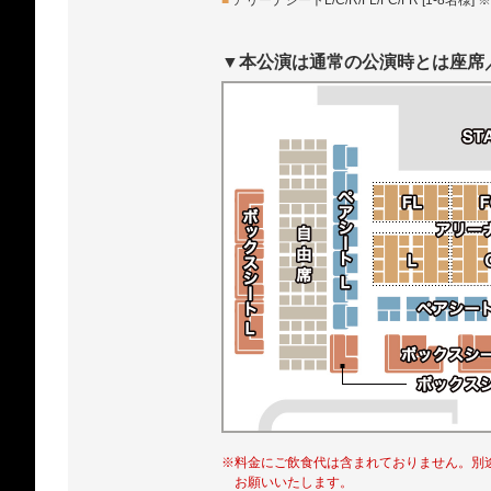
■
アリーナシートL/C/R/FL/FC/FR [1-8名様
▼本公演は通常の公演時とは座席
※料金にご飲食代は含まれておりません。別
お願いいたします。