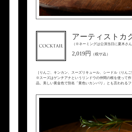
アーティストカ
（※ネーミングは公演当日に夏木さん
2,019円
（税サ込）
［りんご、キンカン、スーズリキュール、シードル（りんご
※スーズはゲンチアナというリンドウの仲間の根を使って作
品。美しい黄金色で別名「黄色いカンパリ」とも言われるフ