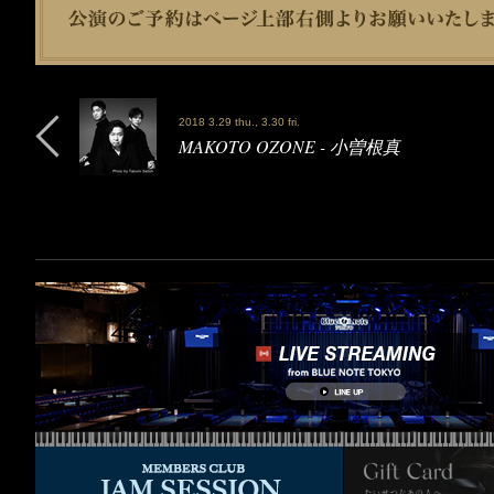
2018 3.29 thu., 3.30 fri.
MAKOTO OZONE - 小曽根真