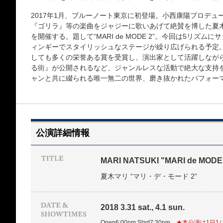
2017年1月、ブルーノート東京に初登場。小西康陽プロデュ
『ゴリラ』等の楽曲をジャジーに歌いあげて絶賛を博した夏
を開催する。題して“MARI de MODE 2”。今回は5リズ
ィンギーでスタイリッシュなステージが繰り広げられる予定。
しても多くの栄誉ある賞を受賞し、演出家として活躍しながらも
る街』が公開されるなど、ジャンルレスな活動で絶大な支持
ャンと共に綴られる唯一無二の世界、磨き抜かれたパフォー
公演詳細情報
MARI NATSUKI "MARI de MODE
夏木マリ “マリ・デ・モード 2”
2018 3.31 sat., 4.1 sun.
Open6:00pm Start7:30pm
★本公演は1日1