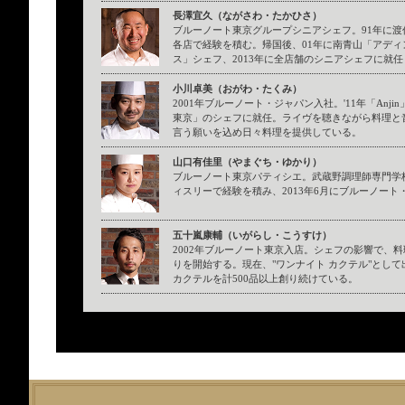
長澤宜久（ながさわ・たかひさ）
ブルーノート東京グループシニアシェフ。91年に
各店で経験を積む。帰国後、01年に南青山「アデ
ス」シェフ、2013年に全店舗のシニアシェフに就
小川卓美（おがわ・たくみ）
2001年ブルーノート・ジャパン入社。'11年「Anj
東京」のシェフに就任。ライヴを聴きながら料理と
言う願いを込め日々料理を提供している。
山口有佳里（やまぐち・ゆかり）
ブルーノート東京パティシエ。武蔵野調理師専門学
ィスリーで経験を積み、2013年6月にブルーノー
五十嵐康輔（いがらし・こうすけ）
2002年ブルーノート東京入店。シェフの影響で、
りを開始する。現在、"ワンナイト カクテル"とし
カクテルを計500品以上創り続けている。